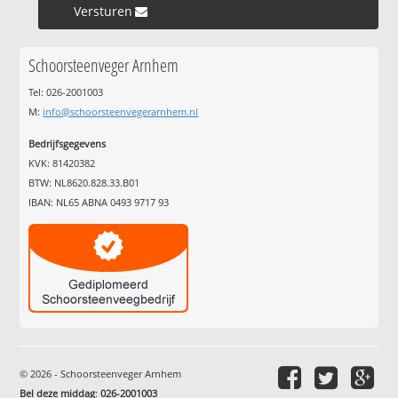
Versturen »
Schoorsteenveger Arnhem
Tel: 026-2001003
M:
info@schoorsteenvegerarnhem.nl
Bedrijfsgegevens
KVK: 81420382
BTW: NL8620.828.33.B01
IBAN: NL65 ABNA 0493 9717 93
© 2026 - Schoorsteenveger Arnhem
Bel deze middag
:
026-2001003