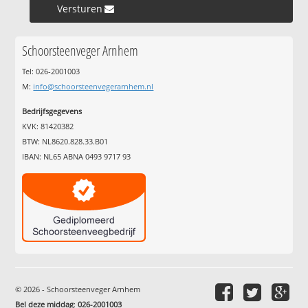
Versturen »
Schoorsteenveger Arnhem
Tel: 026-2001003
M:
info@schoorsteenvegerarnhem.nl
Bedrijfsgegevens
KVK: 81420382
BTW: NL8620.828.33.B01
IBAN: NL65 ABNA 0493 9717 93
© 2026 - Schoorsteenveger Arnhem
Bel deze middag
:
026-2001003