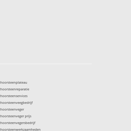
choorsteenplateau
choorsteenreparatie
choorsteenservices
choorsteenveegbedrijf
choorsteenveger
choorsteenveger prijs
choorsteenvegersbedrijf
choorsteenwerkzaamheden