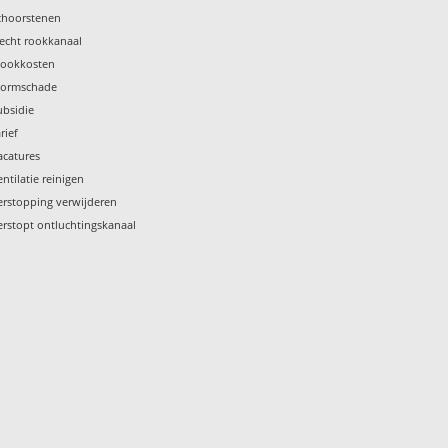
choorstenen
lecht rookkanaal
tookkosten
tormschade
ubsidie
rief
acatures
entilatie reinigen
erstopping verwijderen
erstopt ontluchtingskanaal