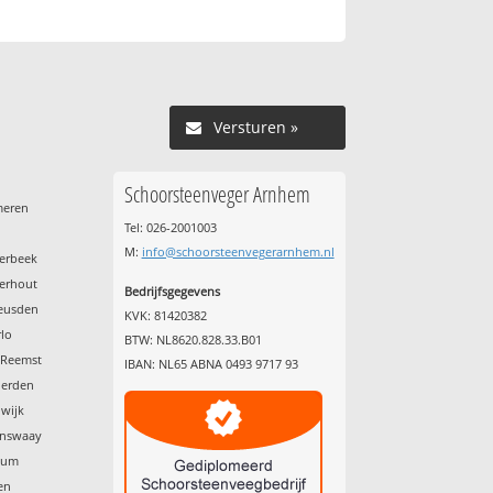
Versturen »
Schoorsteenveger Arnhem
meren
Tel: 026-2001003
M:
info@schoorsteenvegerarnhem.nl
terbeek
terhout
Bedrijfsgegevens
heusden
KVK: 81420382
rlo
BTW: NL8620.828.33.B01
 Reemst
IBAN: NL65 ABNA 0493 9717 93
nerden
dwijk
enswaay
nkum
en