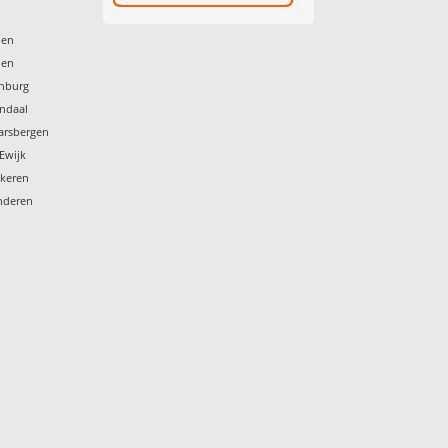
den
nen
enburg
endaal
arsbergen
-Ewijk
nkeren
enderen