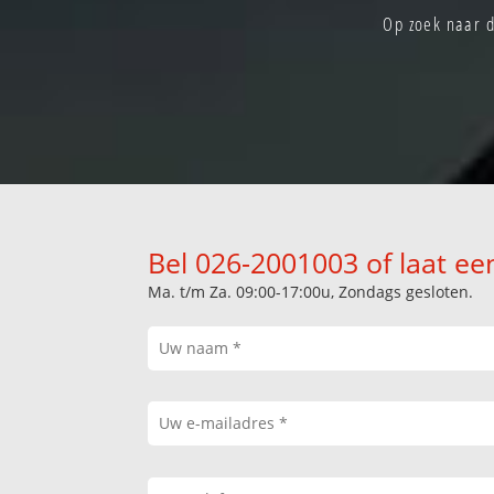
Op zoek naar d
Bel 026-2001003 of laat ee
Ma. t/m Za. 09:00-17:00u, Zondags gesloten.