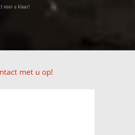
t voor u klaar!
ntact met u op!