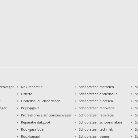
›
›
›
teenveger
Nok reparatie
Schoorsteen metselen
S
›
›
›
Offerte
Schoorsteen onderhoud
S
›
›
›
r
Onderhoud Schoorsteen
Schoorsteen plaatsen
S
›
›
›
eger
Prijsopgave
Schoorsteen renovatie
S
›
›
›
Professionele schoorsteenveger
Schoorsteen reparatie
S
›
›
›
Reparatie dakgoot
Schoorsteen schoonmaken
S
›
›
›
Rookgasafvoer
Schoorsteen techniek
S
›
›
›
Rookkanaal
Schoorsteen vegen
S