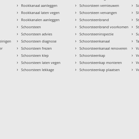
›
›
›
Rookkanaal aanleggen
Schoorsteen vernieuwen
S
›
›
›
Rookkanaal laten vegen
Schoorsteen vervangen
S
›
›
›
Rookkanalen aanleggen
Schoorsteenbrand
S
›
›
›
Schoorsteen
Schoorsteenbrand voorkomen
S
›
›
›
Schoorsteen advies
Schoorsteeninspectie
S
›
›
›
einigen
Schoorsteen diagnose
Schoorsteenkanaal
Ta
›
›
›
er
Schoorsteen frezen
Schoorsteenkanaal renoveren
V
›
›
›
Schoorsteen klep
Schoorsteenkap
V
›
›
›
Schoorsteen laten vegen
Schoorsteenkap monteren
V
›
›
›
Schoorsteen lekkage
Schoorsteenkap plaatsen
V