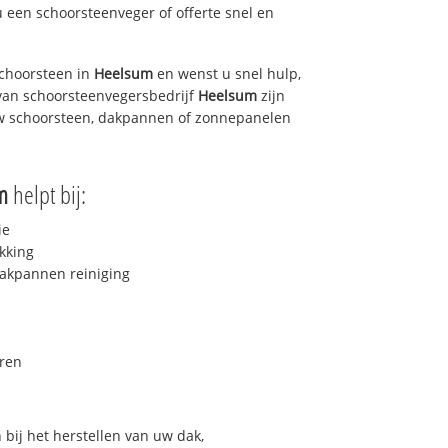
u een schoorsteenveger of offerte snel en
choorsteen in
Heelsum
en wenst u snel hulp,
van schoorsteenvegersbedrijf
Heelsum
zijn
uw schoorsteen, dakpannen of zonnepanelen
m
helpt bij:
ie
kking
akpannen reiniging
ren
bij het herstellen van uw dak,