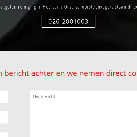
akgoten reiniging in Heelsum? Onze schoorsteenvegers staan direc
026-2001003
n bericht achter en we nemen direct co