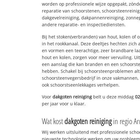
worden op professionele wijze opgepakt, zónd
reparatie van schoorstenen, schoorsteenreinig
dakgevelreiniging, dakpannenreiniging, zon
andere reparatie- en inspectiediensten.
Bij het stoken(verbranden) van hout, kolen of
in het rookkanaal. Deze deeltjes hechten zich
en vormen een teerachtige, zeer brandbare laa
hout en kolen, zorgen voor meer vervuiling. Ui
een aanslag die kan branden en een schoorste
hebben. Schakel bij schoorsteenproblemen alt
schoorsteenvegersbedrijf in onze vakmannen, 
ook schoorstseenlekkages verhelpen.
Voor
dakgoten reiniging
belt u deze middag
02
per jaar voor u klaar.
Wat kost
dakgoten reiniging
in regio A
Wij werken uitsluitend met professionele sch
nieuwste technologie werken om uw probleem 