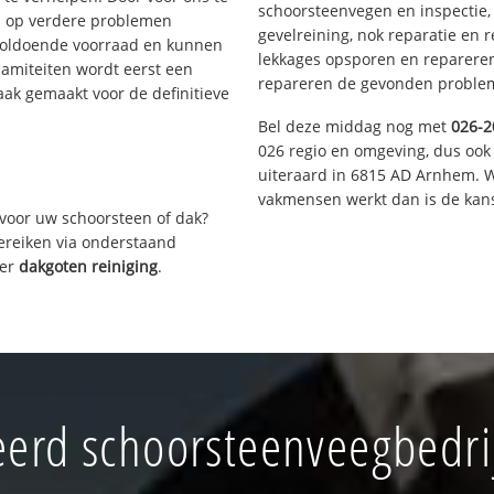
schoorsteenvegen en inspectie,
s op verdere problemen
gevelreining, nok reparatie en 
voldoende voorraad en kunnen
lekkages opsporen en repareren.
lamiteiten wordt eerst een
repareren de gevonden problem
aak gemaakt voor de definitieve
Bel deze middag nog met
026-2
026 regio en omgeving, dus ook
uiteraard in 6815 AD Arnhem. W
vakmensen werkt dan is de kans
voor uw schoorsteen of dak?
bereiken via onderstaand
ver
dakgoten reiniging
.
erd schoorsteenveegbedri