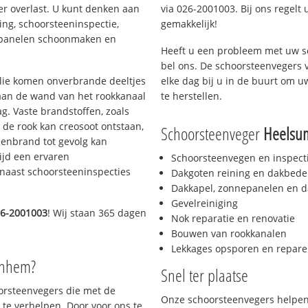
er overlast. U kunt denken aan
via 026-2001003. Bij ons regelt 
ing, schoorsteeninspectie,
gemakkelijk!
nepanelen schoonmaken en
Heeft u een probleem met uw s
bel ons. De schoorsteenvegers 
 olie komen onverbrande deeltjes
elke dag bij u in de buurt om 
 aan de wand van het rookkanaal
te herstellen.
g. Vaste brandstoffen, zoals
t de rook kan creosoot ontstaan,
Schoorsteenveger
Heelsu
enbrand tot gevolg kan
ijd een ervaren
Schoorsteenvegen en inspect
naast schoorsteeninspecties
Dakgoten reining en dakbede
Dakkapel, zonnepanelen en d
Gevelreiniging
6-2001003
! Wij staan 365 dagen
Nok reparatie en renovatie
Bouwen van rookkanalen
Lekkages opsporen en repare
rnhem?
Snel ter plaatse
oorsteenvegers die met de
Onze schoorsteenvegers helpen 
te verhelpen. Door voor ons te