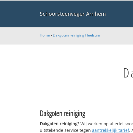
Schoorsteenveger Arnhem
Home
›
Dakgoten reiniging Heelsum
D
Dakgoten reiniging
Dakgoten reiniging
? Wij werken op allerlei so
uitstekende service tegen
aantrekkelijk tarief
.