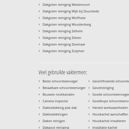
›
Dakgoten reiniging Westervoort
›
Dakgoten reiniging Wijk bij Duurstede
›
Dakgoten reiniging Wolfheze
›
Dakgoten reiniging Woudenberg
›
Dakgoten reiniging Zelhem
›
Dakgoten reiniging Zetten
›
Dakgoten reiniging Zevenaar
›
Dakgoten reiniging Zutphen
Veel gebruikte vaktermen:
›
›
Beste schoorsteenveger
Gecertificeerde schoors
›
›
Betaalbare schoorsteenveger
Gevelreiniging
›
›
Bouwen rookkanalen
Goede schoorsteenvege
›
›
Camera inspectie
Goedkope schoorsteenv
›
›
Dakbedekking plat dak
Herstel werkzaamheden
›
›
Dakbedekkingen
Houtkachel aanschaffen
›
›
Daken reinigen
Houtkachel installeren
›
›
Dakgoot reiniging
Installatie kachel