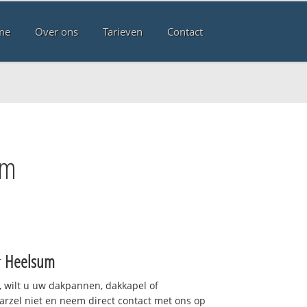
me
Over ons
Tarieven
Contact
um
r
Heelsum
 wilt u uw dakpannen, dakkapel of
arzel niet en neem direct contact met ons op