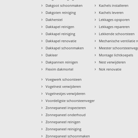
›
›
Dakgoot schoonmaken
Kachels installeren
›
›
Dakgoten reiniging
Kachels leveren
›
›
Dakherstel
Lekkages opsporen
›
›
Dakkapel reinigen
Lekkages repareren
›
›
Dakkapel reiniging
Lekkende schoorsteen
›
›
Dakkapel renovatie
Mechanische ventilatie r
›
›
Dakkapel schoonmaken
Meester schoorsteenveg
›
›
Dakleer
Montage lichtkoepels
›
›
Dakpannen reinigen
Nest verwijderen
›
›
Flexim dakmortel
Nok renovatie
›
Voegwerk schoorsteen
›
Vogelnest verwijderen
›
Vogelnestjes verwijderen
›
Voordeligste schoorsteenveger
›
Zonnepaneel inspecteren
›
Zonnepaneel onderhoud
›
Zonnepaneel reinigen
›
Zonnepaneel reiniging
›
Zonnepaneel schoonmaken