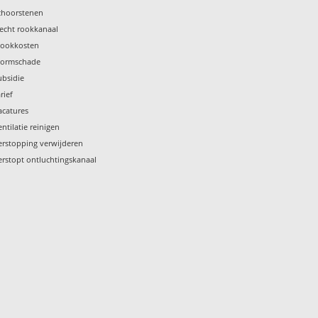
choorstenen
lecht rookkanaal
tookkosten
tormschade
ubsidie
rief
acatures
entilatie reinigen
erstopping verwijderen
erstopt ontluchtingskanaal