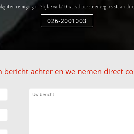
kgoten reiniging in Slijk-Ewijk? Onze schoorsteenvegers staan dire
026-2001003
n bericht achter en we nemen direct co