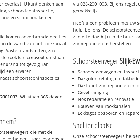
er overlast. U kunt denken aan
via 026-2001003. Bij ons regelt 
ing, schoorsteeninspectie,
gemakkelijk!
nepanelen schoonmaken en
Heeft u een probleem met uw s
hulp, bel ons. De schoorsteenv
 olie komen onverbrande deeltjes
zijn elke dag bij u in de buurt
 aan de wand van het rookkanaal
zonnepanelen te herstellen.
g. Vaste brandstoffen, zoals
t de rook kan creosoot ontstaan,
Schoorsteenveger
Slijk-Ew
enbrand tot gevolg kan
ijd een ervaren
Schoorsteenvegen en inspect
naast schoorsteeninspecties
Dakgoten reining en dakbede
Dakkapel, zonnepanelen en d
Gevelreiniging
-2001003
! Wij staan 365 dagen
Nok reparatie en renovatie
Bouwen van rookkanalen
Lekkages opsporen en repare
rnhem?
Snel ter plaatse
oorsteenvegers die met de
Onze schoorsteenvegers helpen 
te verhelpen. Door voor ons te