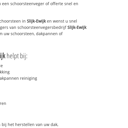
u een schoorsteenveger of offerte snel en
choorsteen in
Slijk-Ewijk
en wenst u snel
egers van schoorsteenvegersbedrijf
Slijk-Ewijk
 om uw schoorsteen, dakpannen of
ijk
helpt bij:
ie
kking
akpannen reiniging
ren
bij het herstellen van uw dak,