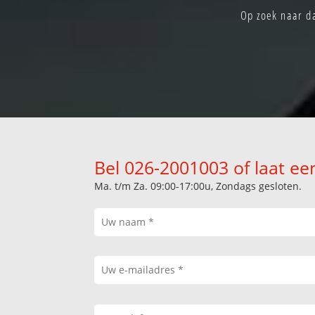
Op zoek naar da
Bel 026-2001003 of laat ee
Ma. t/m Za. 09:00-17:00u, Zondags gesloten.