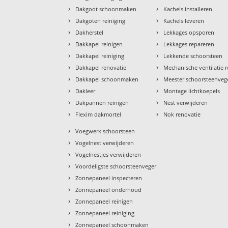
›
›
Dakgoot schoonmaken
Kachels installeren
›
›
Dakgoten reiniging
Kachels leveren
›
›
Dakherstel
Lekkages opsporen
›
›
Dakkapel reinigen
Lekkages repareren
›
›
Dakkapel reiniging
Lekkende schoorsteen
›
›
Dakkapel renovatie
Mechanische ventilatie r
›
›
Dakkapel schoonmaken
Meester schoorsteenveg
›
›
Dakleer
Montage lichtkoepels
›
›
Dakpannen reinigen
Nest verwijderen
›
›
Flexim dakmortel
Nok renovatie
›
Voegwerk schoorsteen
›
Vogelnest verwijderen
›
Vogelnestjes verwijderen
›
Voordeligste schoorsteenveger
›
Zonnepaneel inspecteren
›
Zonnepaneel onderhoud
›
Zonnepaneel reinigen
›
Zonnepaneel reiniging
›
Zonnepaneel schoonmaken