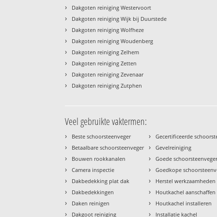
›
Dakgoten reiniging Westervoort
›
Dakgoten reiniging Wijk bij Duurstede
›
Dakgoten reiniging Wolfheze
›
Dakgoten reiniging Woudenberg
›
Dakgoten reiniging Zelhem
›
Dakgoten reiniging Zetten
›
Dakgoten reiniging Zevenaar
›
Dakgoten reiniging Zutphen
Veel gebruikte vaktermen:
›
›
Beste schoorsteenveger
Gecertificeerde schoors
›
›
Betaalbare schoorsteenveger
Gevelreiniging
›
›
Bouwen rookkanalen
Goede schoorsteenvege
›
›
Camera inspectie
Goedkope schoorsteenv
›
›
Dakbedekking plat dak
Herstel werkzaamheden
›
›
Dakbedekkingen
Houtkachel aanschaffen
›
›
Daken reinigen
Houtkachel installeren
›
›
Dakgoot reiniging
Installatie kachel