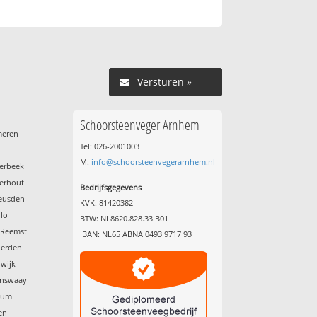
Versturen »
Schoorsteenveger Arnhem
meren
Tel: 026-2001003
M:
info@schoorsteenvegerarnhem.nl
terbeek
terhout
Bedrijfsgegevens
heusden
KVK: 81420382
rlo
BTW: NL8620.828.33.B01
 Reemst
IBAN: NL65 ABNA 0493 9717 93
nerden
dwijk
enswaay
nkum
en