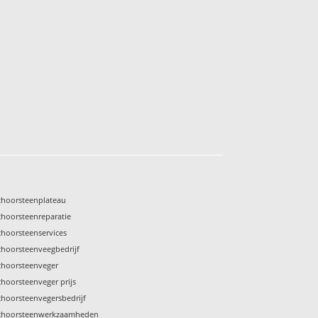
choorsteenplateau
choorsteenreparatie
choorsteenservices
choorsteenveegbedrijf
choorsteenveger
choorsteenveger prijs
choorsteenvegersbedrijf
choorsteenwerkzaamheden