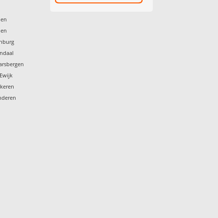
den
nen
enburg
endaal
arsbergen
-Ewijk
nkeren
enderen