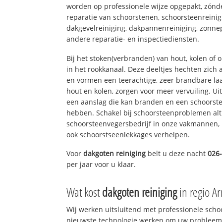
worden op professionele wijze opgepakt, zónd
reparatie van schoorstenen, schoorsteenreinig
dakgevelreiniging, dakpannenreiniging, zon
andere reparatie- en inspectiediensten.
Bij het stoken(verbranden) van hout, kolen of
in het rookkanaal. Deze deeltjes hechten zich
en vormen een teerachtige, zeer brandbare laa
hout en kolen, zorgen voor meer vervuiling. Ui
een aanslag die kan branden en een schoorste
hebben. Schakel bij schoorsteenproblemen alt
schoorsteenvegersbedrijf in onze vakmannen, 
ook schoorstseenlekkages verhelpen.
Voor
dakgoten reiniging
belt u deze nacht
026
per jaar voor u klaar.
Wat kost
dakgoten reiniging
in regio A
Wij werken uitsluitend met professionele sch
nieuwste technologie werken om uw probleem 