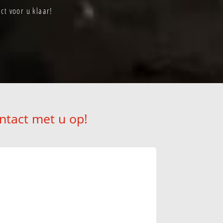
ct voor u klaar!
ntact met u op!