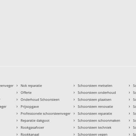
›
›
›
teenveger
Nok reparatie
Schoorsteen metselen
S
›
›
›
Offerte
Schoorsteen onderhoud
S
›
›
›
r
Onderhoud Schoorsteen
Schoorsteen plaatsen
S
›
›
›
eger
Prijsopgave
Schoorsteen renovatie
S
›
›
›
Professionele schoorsteenveger
Schoorsteen reparatie
S
›
›
›
Reparatie dakgoot
Schoorsteen schoonmaken
S
›
›
›
Rookgasafvoer
Schoorsteen techniek
S
›
›
›
Rookkanaal
Schoorsteen vegen
S