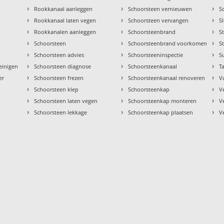
›
›
›
Rookkanaal aanleggen
Schoorsteen vernieuwen
S
›
›
›
Rookkanaal laten vegen
Schoorsteen vervangen
S
›
›
›
Rookkanalen aanleggen
Schoorsteenbrand
S
›
›
›
Schoorsteen
Schoorsteenbrand voorkomen
S
›
›
›
Schoorsteen advies
Schoorsteeninspectie
S
›
›
›
einigen
Schoorsteen diagnose
Schoorsteenkanaal
Ta
›
›
›
er
Schoorsteen frezen
Schoorsteenkanaal renoveren
V
›
›
›
Schoorsteen klep
Schoorsteenkap
V
›
›
›
Schoorsteen laten vegen
Schoorsteenkap monteren
V
›
›
›
Schoorsteen lekkage
Schoorsteenkap plaatsen
V