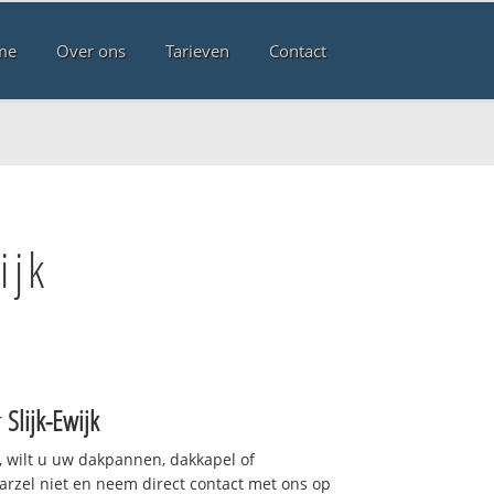
me
Over ons
Tarieven
Contact
ijk
r
Slijk-Ewijk
 wilt u uw dakpannen, dakkapel of
arzel niet en neem direct contact met ons op