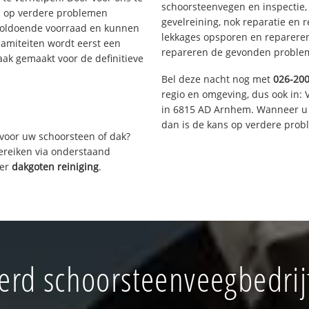
schoorsteenvegen en inspectie,
s op verdere problemen
gevelreining, nok reparatie en 
voldoende voorraad en kunnen
lekkages opsporen en repareren.
lamiteiten wordt eerst een
repareren de gevonden problem
aak gemaakt voor de definitieve
Bel deze nacht nog met
026-20
regio en omgeving, dus ook in: 
in 6815 AD Arnhem. Wanneer u 
dan is de kans op verdere prob
voor uw schoorsteen of dak?
bereiken via onderstaand
ver
dakgoten reiniging
.
rd schoorsteenveegbedrijf 