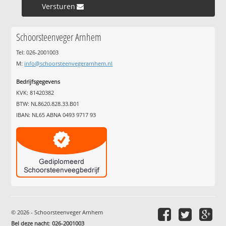
Versturen »
Schoorsteenveger Arnhem
Tel: 026-2001003
M:
info@schoorsteenvegerarnhem.nl
Bedrijfsgegevens
KVK: 81420382
BTW: NL8620.828.33.B01
IBAN: NL65 ABNA 0493 9717 93
© 2026 - Schoorsteenveger Arnhem
Bel deze nacht
:
026-2001003