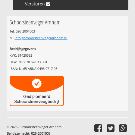
Versturen »
Schoorsteenveger Arnhem
Tel: 026-2001003
M:
info@schoorsteenvegerarnhem.nl
Bedrijfsgegevens
KVK: 81420382
BTW: NL8620.828.33.B01
IBAN: NL65 ABNA 0493 9717 93
© 2026 - Schoorsteenveger Arnhem
Bel deze nacht
:
026-2001003