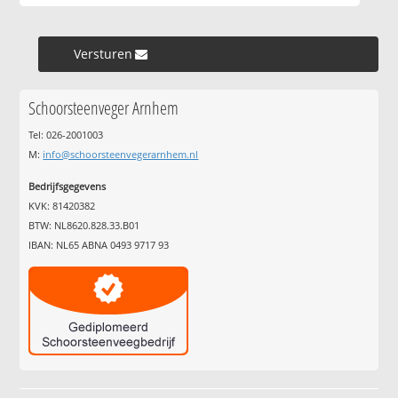
Versturen »
Schoorsteenveger Arnhem
Tel: 026-2001003
M:
info@schoorsteenvegerarnhem.nl
Bedrijfsgegevens
KVK: 81420382
BTW: NL8620.828.33.B01
IBAN: NL65 ABNA 0493 9717 93