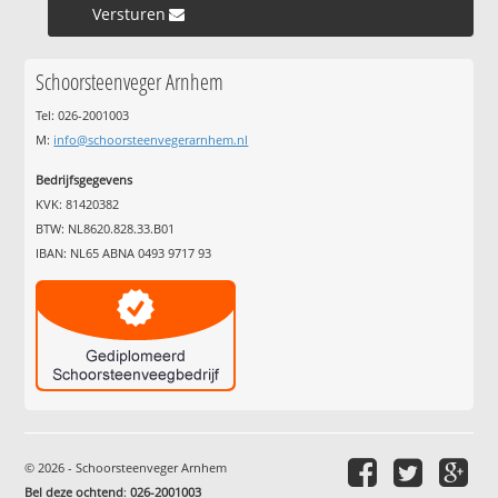
Versturen »
Schoorsteenveger Arnhem
Tel: 026-2001003
M:
info@schoorsteenvegerarnhem.nl
Bedrijfsgegevens
KVK: 81420382
BTW: NL8620.828.33.B01
IBAN: NL65 ABNA 0493 9717 93
© 2026 - Schoorsteenveger Arnhem
Bel deze ochtend
:
026-2001003