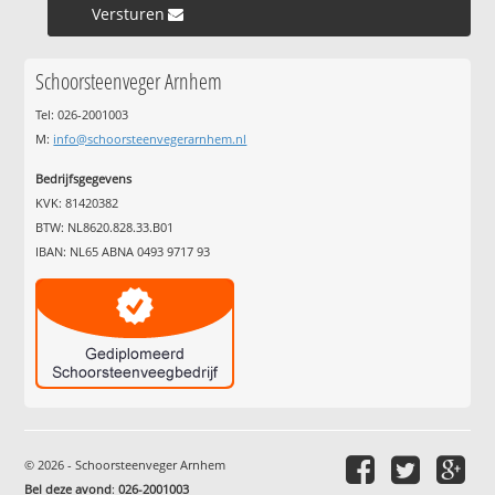
Versturen »
Schoorsteenveger Arnhem
Tel: 026-2001003
M:
info@schoorsteenvegerarnhem.nl
Bedrijfsgegevens
KVK: 81420382
BTW: NL8620.828.33.B01
IBAN: NL65 ABNA 0493 9717 93
© 2026 - Schoorsteenveger Arnhem
Bel deze avond
:
026-2001003