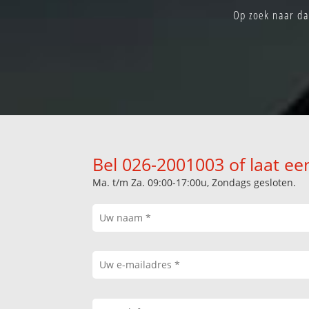
Op zoek naar da
Bel 026-2001003 of laat ee
Ma. t/m Za. 09:00-17:00u, Zondags gesloten.