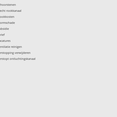
choorstenen
lecht rookkanaal
tookkosten
tormschade
ubsidie
rief
acatures
entilatie reinigen
erstopping verwijderen
erstopt ontluchtingskanaal