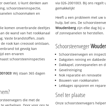
er overlast. U kunt denken aan
via 026-2001003. Bij ons regelt 
ing, schoorsteeninspectie,
gemakkelijk!
nepanelen schoonmaken en
Heeft u een probleem met uw s
hulp, bel ons. De schoorsteenv
 olie komen onverbrande deeltjes
Woudenberg
zijn elke dag bij 
 aan de wand van het rookkanaal
of zonnepanelen te herstellen.
g. Vaste brandstoffen, zoals
t de rook kan creosoot ontstaan,
Schoorsteenveger
Wouden
enbrand tot gevolg kan
ijd een ervaren
Schoorsteenvegen en inspect
naast schoorsteeninspecties
Dakgoten reining en dakbede
Dakkapel, zonnepanelen en d
Gevelreiniging
2001003
! Wij staan 365 dagen
Nok reparatie en renovatie
Bouwen van rookkanalen
Lekkages opsporen en repare
nhem?
Snel ter plaatse
oorsteenvegers die met de
Onze schoorsteenvegers helpen 
te verhelpen. Door voor ons te