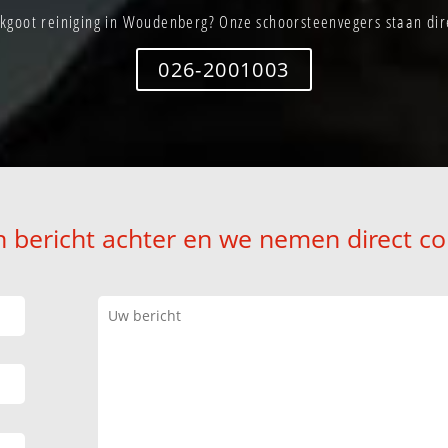
kgoot reiniging in Woudenberg? Onze schoorsteenvegers staan dire
026-2001003
n bericht achter en we nemen direct co