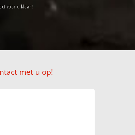
ct voor u klaar!
ntact met u op!