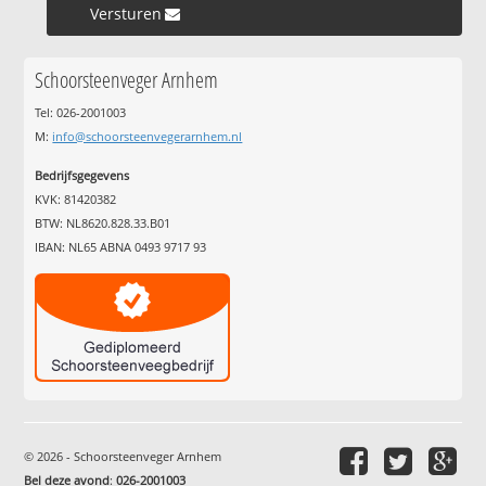
Versturen »
Schoorsteenveger Arnhem
Tel: 026-2001003
M:
info@schoorsteenvegerarnhem.nl
Bedrijfsgegevens
KVK: 81420382
BTW: NL8620.828.33.B01
IBAN: NL65 ABNA 0493 9717 93
© 2026 - Schoorsteenveger Arnhem
Bel deze avond
:
026-2001003