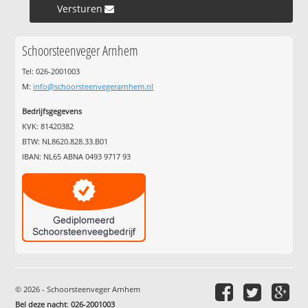
Versturen »
Schoorsteenveger Arnhem
Tel: 026-2001003
M:
info@schoorsteenvegerarnhem.nl
Bedrijfsgegevens
KVK: 81420382
BTW: NL8620.828.33.B01
IBAN: NL65 ABNA 0493 9717 93
© 2026 - Schoorsteenveger Arnhem
Bel deze nacht
:
026-2001003