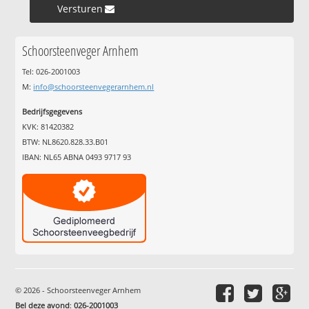
Versturen »
Schoorsteenveger Arnhem
Tel: 026-2001003
M:
info@schoorsteenvegerarnhem.nl
Bedrijfsgegevens
KVK: 81420382
BTW: NL8620.828.33.B01
IBAN: NL65 ABNA 0493 9717 93
© 2026 - Schoorsteenveger Arnhem
Bel deze avond
:
026-2001003