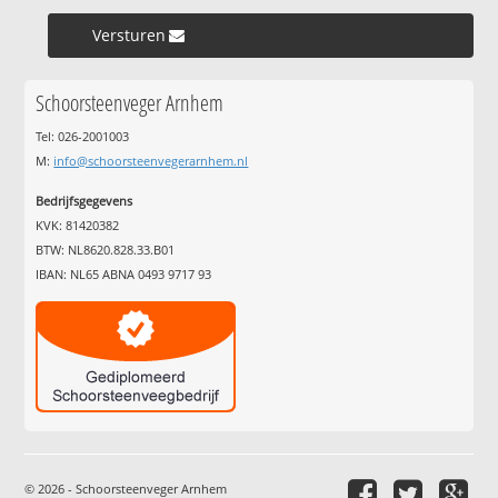
Versturen »
Schoorsteenveger Arnhem
Tel: 026-2001003
M:
info@schoorsteenvegerarnhem.nl
Bedrijfsgegevens
KVK: 81420382
BTW: NL8620.828.33.B01
IBAN: NL65 ABNA 0493 9717 93
© 2026 - Schoorsteenveger Arnhem