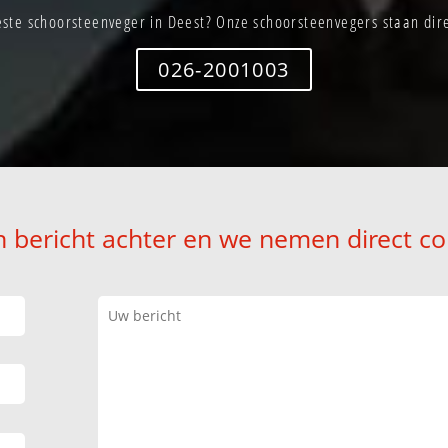
ste schoorsteenveger in Deest? Onze schoorsteenvegers staan dire
026-2001003
n bericht achter en we nemen direct co