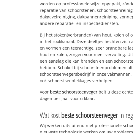
worden op professionele wijze opgepakt, zónd
reparatie van schoorstenen, schoorsteenreinig
dakgevelreiniging, dakpannenreiniging, zon
andere reparatie- en inspectiediensten.
Bij het stoken(verbranden) van hout, kolen of
in het rookkanaal. Deze deeltjes hechten zich
en vormen een teerachtige, zeer brandbare laa
hout en kolen, zorgen voor meer vervuiling. Ui
een aanslag die kan branden en een schoorste
hebben. Schakel bij schoorsteenproblemen alt
schoorsteenvegersbedrijf in onze vakmannen, 
ook schoorstseenlekkages verhelpen.
Voor
beste schoorsteenveger
belt u deze ocht
dagen per jaar voor u klaar.
Wat kost
beste schoorsteenveger
in re
Wij werken uitsluitend met professionele sch
nieuwste technologie werken om uw probleem 