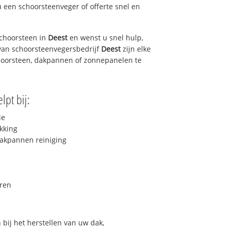
u een schoorsteenveger of offerte snel en
choorsteen in
Deest
en wenst u snel hulp,
van schoorsteenvegersbedrijf
Deest
zijn elke
hoorsteen, dakpannen of zonnepanelen te
lpt bij:
ie
kking
akpannen reiniging
ren
bij het herstellen van uw dak,