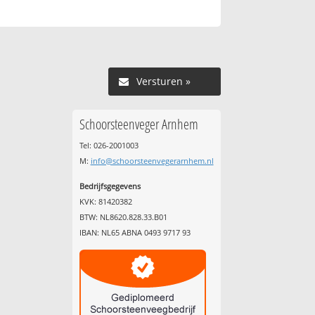
Versturen »
Schoorsteenveger Arnhem
Tel: 026-2001003
M:
info@schoorsteenvegerarnhem.nl
Bedrijfsgegevens
KVK: 81420382
BTW: NL8620.828.33.B01
IBAN: NL65 ABNA 0493 9717 93