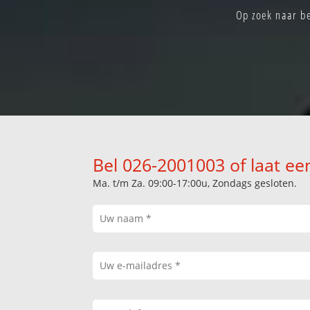
Op zoek naar be
Bel 026-2001003 of laat ee
Ma. t/m Za. 09:00-17:00u, Zondags gesloten.