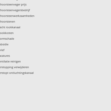
choorsteenveger prijs
choorsteenvegersbedrijf
choorsteenwerkzaamheden
choorstenen
lecht rookkanaal
tookkosten
tormschade
ubsidie
rief
acatures
entilatie reinigen
erstopping verwijderen
erstopt ontluchtingskanaal