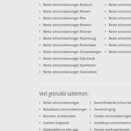
›
›
Beste schoorsteenveger Renkum
Beste schoors
›
›
Beste schoorsteenveger Ressen
Beste schoorst
›
›
Beste schoorsteenveger Rha
Beste schoors
›
›
Beste schoorsteenveger Rheden
Beste schoor
›
›
Beste schoorsteenveger Rhenen
Beste schoors
›
›
Beste schoorsteenveger Rijsenburg
Beste schoors
›
›
Beste schoorsteenveger Rozendaal
Beste schoors
›
›
Beste schoorsteenveger Schaarsbergen
Beste schoors
›
Beste schoorsteenveger Slijk-Ewijk
›
Beste schoorsteenveger Spankeren
›
Beste schoorsteenveger Steenderen
Veel gebruikte vaktermen:
›
›
Beste schoorsteenveger
Gecertificeerde schoors
›
›
Betaalbare schoorsteenveger
Gevelreiniging
›
›
Bouwen rookkanalen
Goede schoorsteenvege
›
›
Camera inspectie
Goedkope schoorsteenv
›
›
Dakbedekking plat dak
Herstel werkzaamheden