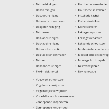
›
›
Dakbedekkingen
Houtkachel aanschaffen
›
›
Daken reinigen
Houtkachel installeren
›
›
Dakgoot reiniging
Installatie kachel
›
›
Dakgoot schoonmaken
Kachels installeren
›
›
Dakgoten reiniging
Kachels leveren
›
›
Dakherstel
Lekkages opsporen
›
›
Dakkapel reinigen
Lekkages repareren
›
›
Dakkapel reiniging
Lekkende schoorsteen
›
›
Dakkapel renovatie
Mechanische ventilatie r
›
›
Dakkapel schoonmaken
Meester schoorsteenveg
›
›
Dakleer
Montage lichtkoepels
›
›
Dakpannen reinigen
Nest verwijderen
›
›
Flexim dakmortel
Nok renovatie
›
Voegwerk schoorsteen
›
Vogelnest verwijderen
›
Vogelnestjes verwijderen
›
Voordeligste schoorsteenveger
›
Zonnepaneel inspecteren
›
Zonnepaneel onderhoud