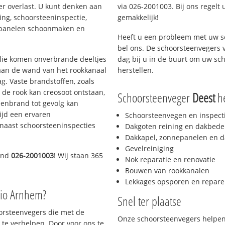
er overlast. U kunt denken aan
via 026-2001003. Bij ons regelt 
ing, schoorsteeninspectie,
gemakkelijk!
nepanelen schoonmaken en
Heeft u een probleem met uw s
bel ons. De schoorsteenvegers 
 olie komen onverbrande deeltjes
dag bij u in de buurt om uw sc
 aan de wand van het rookkanaal
herstellen.
g. Vaste brandstoffen, zoals
t de rook kan creosoot ontstaan,
Schoorsteenveger
Deest
he
enbrand tot gevolg kan
ijd een ervaren
Schoorsteenvegen en inspect
naast schoorsteeninspecties
Dakgoten reining en dakbede
Dakkapel, zonnepanelen en d
Gevelreiniging
end
026-2001003
! Wij staan 365
Nok reparatie en renovatie
Bouwen van rookkanalen
Lekkages opsporen en repare
gio Arnhem?
Snel ter plaatse
oorsteenvegers die met de
Onze schoorsteenvegers helpen 
te verhelpen. Door voor ons te