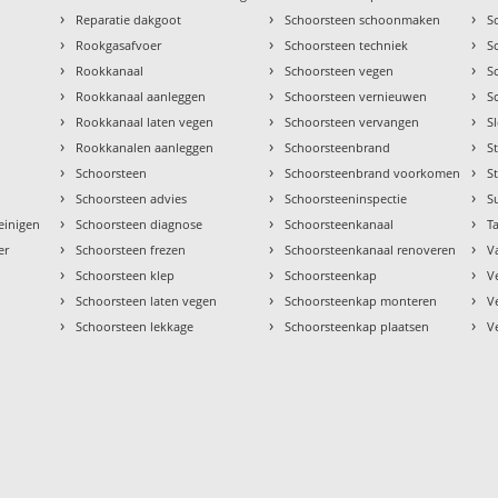
›
›
›
Reparatie dakgoot
Schoorsteen schoonmaken
S
›
›
›
Rookgasafvoer
Schoorsteen techniek
S
›
›
›
Rookkanaal
Schoorsteen vegen
S
›
›
›
Rookkanaal aanleggen
Schoorsteen vernieuwen
S
›
›
›
Rookkanaal laten vegen
Schoorsteen vervangen
S
›
›
›
Rookkanalen aanleggen
Schoorsteenbrand
S
›
›
›
Schoorsteen
Schoorsteenbrand voorkomen
S
›
›
›
Schoorsteen advies
Schoorsteeninspectie
S
›
›
›
einigen
Schoorsteen diagnose
Schoorsteenkanaal
Ta
›
›
›
er
Schoorsteen frezen
Schoorsteenkanaal renoveren
V
›
›
›
Schoorsteen klep
Schoorsteenkap
V
›
›
›
Schoorsteen laten vegen
Schoorsteenkap monteren
V
›
›
›
Schoorsteen lekkage
Schoorsteenkap plaatsen
V