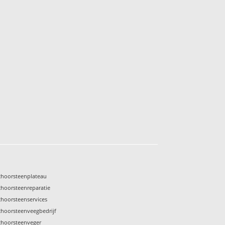
choorsteenplateau
choorsteenreparatie
choorsteenservices
choorsteenveegbedrijf
choorsteenveger