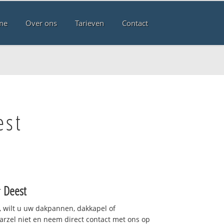
me
Over ons
Tarieven
Contact
est
r
Deest
 wilt u uw dakpannen, dakkapel of
arzel niet en neem direct contact met ons op