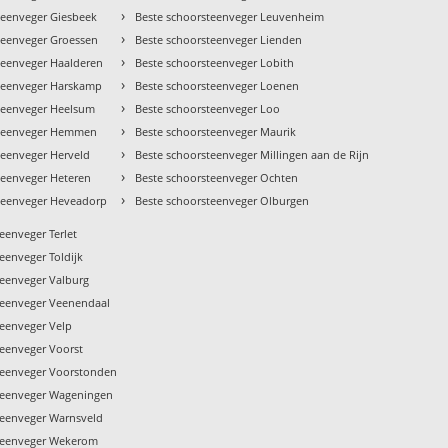
›
teenveger Giesbeek
Beste schoorsteenveger Leuvenheim
›
teenveger Groessen
Beste schoorsteenveger Lienden
›
teenveger Haalderen
Beste schoorsteenveger Lobith
›
teenveger Harskamp
Beste schoorsteenveger Loenen
›
teenveger Heelsum
Beste schoorsteenveger Loo
›
steenveger Hemmen
Beste schoorsteenveger Maurik
›
teenveger Herveld
Beste schoorsteenveger Millingen aan de Rijn
›
teenveger Heteren
Beste schoorsteenveger Ochten
›
teenveger Heveadorp
Beste schoorsteenveger Olburgen
eenveger Terlet
eenveger Toldijk
teenveger Valburg
teenveger Veenendaal
teenveger Velp
teenveger Voorst
teenveger Voorstonden
teenveger Wageningen
teenveger Warnsveld
teenveger Wekerom