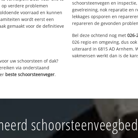
schoorsteenvegen en inspectie,
s op verdere problemen
gevelreining, nok reparatie en 
voldoende voorraad en kunnen
lekkages opsporen en repareren.
lamiteiten wordt eerst een
repareren de gevonden problem
aak gemaakt voor de definitieve
Bel deze ochtend nog met
026-
026 regio en omgeving, dus ook
uiteraard in 6815 AD Arnhem. W
vakmensen werkt dan is de kans
voor uw schoorsteen of dak?
bereiken via onderstaand
ver
beste schoorsteenveger
.
eerd schoorsteenveegbedr