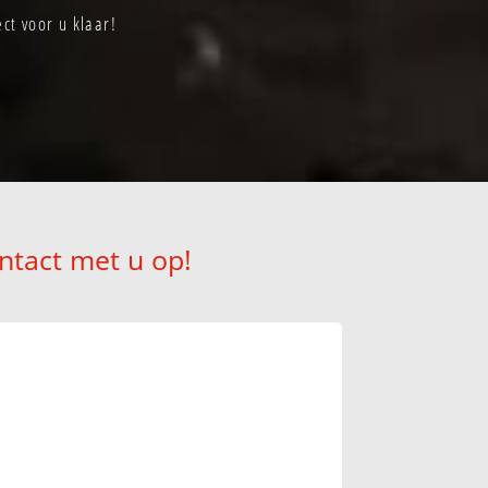
ct voor u klaar!
ntact met u op!