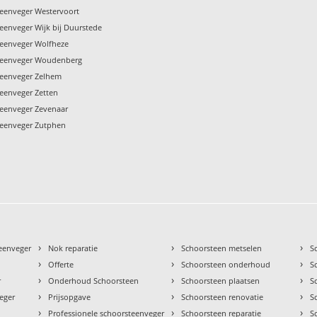
teenveger Westervoort
eenveger Wijk bij Duurstede
teenveger Wolfheze
steenveger Woudenberg
teenveger Zelhem
teenveger Zetten
teenveger Zevenaar
teenveger Zutphen
›
›
›
teenveger
Nok reparatie
Schoorsteen metselen
S
›
›
›
Offerte
Schoorsteen onderhoud
S
›
›
›
r
Onderhoud Schoorsteen
Schoorsteen plaatsen
S
›
›
›
eger
Prijsopgave
Schoorsteen renovatie
S
›
›
›
Professionele schoorsteenveger
Schoorsteen reparatie
S