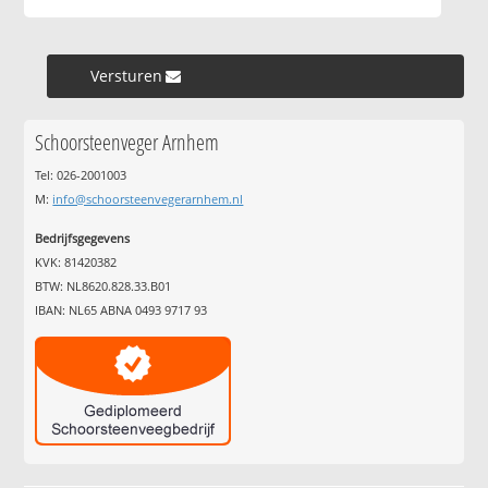
Versturen »
Schoorsteenveger Arnhem
Tel: 026-2001003
M:
info@schoorsteenvegerarnhem.nl
Bedrijfsgegevens
KVK: 81420382
BTW: NL8620.828.33.B01
IBAN: NL65 ABNA 0493 9717 93