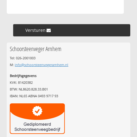
Versturen »
Schoorsteenveger Arnhem
Tel: 026-2001003
M:
info@schoorsteenvegerarnhem.nl
Bedrijfsgegevens
KVK: 81420382
BTW: NL8620.828.33.B01
IBAN: NL65 ABNA 0493 9717 93