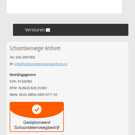
Versturen »
Schoorsteenveger Arnhem
Tel: 026-2001003
M:
info@schoorsteenvegerarnhem.nl
Bedrijfsgegevens
KVK: 81420382
BTW: NL8620.828.33.B01
IBAN: NL65 ABNA 0493 9717 93