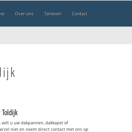
me
Over ons
Tarieven
Contact
ijk
r
Toldijk
 wilt u uw dakpannen, dakkapel of
arzel niet en neem direct contact met ons op