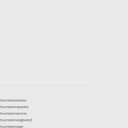
choorsteenplateau
choorsteenreparatie
choorsteenservices
choorsteenveegbedrijf
choorsteenveger