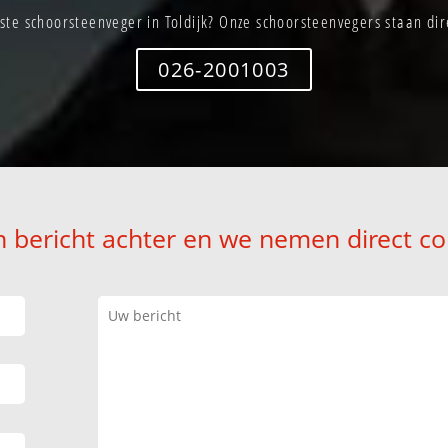
ste schoorsteenveger in Toldijk? Onze schoorsteenvegers staan dire
026-2001003
n bericht achter en we nemen direct co