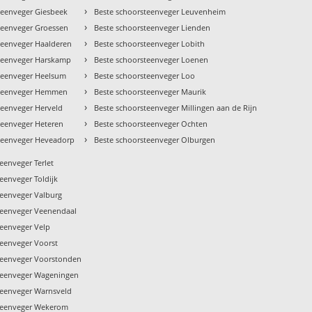
›
teenveger Giesbeek
Beste schoorsteenveger Leuvenheim
›
teenveger Groessen
Beste schoorsteenveger Lienden
›
teenveger Haalderen
Beste schoorsteenveger Lobith
›
teenveger Harskamp
Beste schoorsteenveger Loenen
›
teenveger Heelsum
Beste schoorsteenveger Loo
›
steenveger Hemmen
Beste schoorsteenveger Maurik
›
teenveger Herveld
Beste schoorsteenveger Millingen aan de Rijn
›
teenveger Heteren
Beste schoorsteenveger Ochten
›
teenveger Heveadorp
Beste schoorsteenveger Olburgen
eenveger Terlet
eenveger Toldijk
teenveger Valburg
teenveger Veenendaal
teenveger Velp
teenveger Voorst
teenveger Voorstonden
teenveger Wageningen
teenveger Warnsveld
teenveger Wekerom