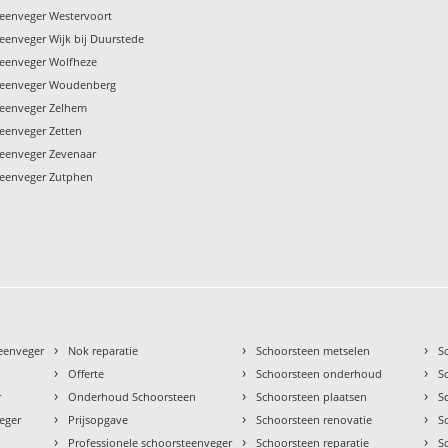
teenveger Westervoort
eenveger Wijk bij Duurstede
teenveger Wolfheze
steenveger Woudenberg
teenveger Zelhem
teenveger Zetten
teenveger Zevenaar
teenveger Zutphen
›
›
›
teenveger
Nok reparatie
Schoorsteen metselen
S
›
›
›
Offerte
Schoorsteen onderhoud
S
›
›
›
r
Onderhoud Schoorsteen
Schoorsteen plaatsen
S
›
›
›
eger
Prijsopgave
Schoorsteen renovatie
S
›
›
›
Professionele schoorsteenveger
Schoorsteen reparatie
S