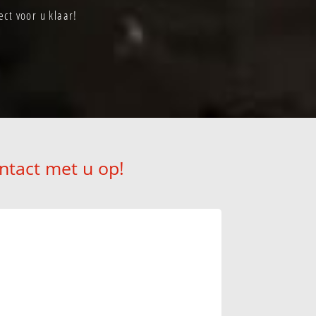
ct voor u klaar!
ntact met u op!