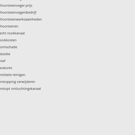
choorsteenveger prijs
choorsteenvegersbedrijf
choorsteenwerkzaamheden
choorstenen
lecht rookkanaal
tookkosten
tormschade
ubsidie
rief
acatures
entilatie reinigen
erstopping verwijderen
erstopt ontluchtingskanaal