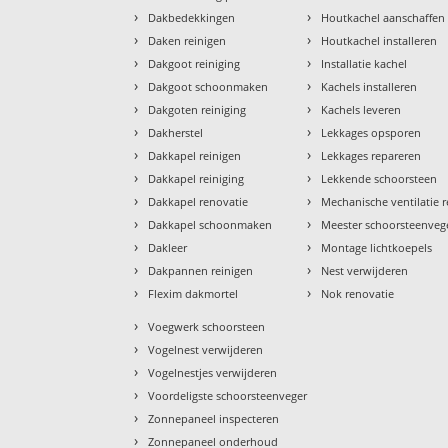
›
›
Dakbedekkingen
Houtkachel aanschaffen
›
›
Daken reinigen
Houtkachel installeren
›
›
Dakgoot reiniging
Installatie kachel
›
›
Dakgoot schoonmaken
Kachels installeren
›
›
Dakgoten reiniging
Kachels leveren
›
›
Dakherstel
Lekkages opsporen
›
›
Dakkapel reinigen
Lekkages repareren
›
›
Dakkapel reiniging
Lekkende schoorsteen
›
›
Dakkapel renovatie
Mechanische ventilatie r
›
›
Dakkapel schoonmaken
Meester schoorsteenveg
›
›
Dakleer
Montage lichtkoepels
›
›
Dakpannen reinigen
Nest verwijderen
›
›
Flexim dakmortel
Nok renovatie
›
Voegwerk schoorsteen
›
Vogelnest verwijderen
›
Vogelnestjes verwijderen
›
Voordeligste schoorsteenveger
›
Zonnepaneel inspecteren
›
Zonnepaneel onderhoud