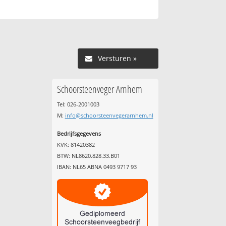
Versturen »
Schoorsteenveger Arnhem
Tel: 026-2001003
M:
info@schoorsteenvegerarnhem.nl
Bedrijfsgegevens
KVK: 81420382
BTW: NL8620.828.33.B01
IBAN: NL65 ABNA 0493 9717 93