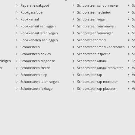
›
›
›
Reparatie dakgoot
Schoorsteen schoonmaken
S
›
›
›
Rookgasafvoer
Schoorsteen techniek
S
›
›
›
Rookkanaal
Schoorsteen vegen
S
›
›
›
Rookkanaal aanleggen
Schoorsteen vernieuwen
S
›
›
›
Rookkanaal laten vegen
Schoorsteen vervangen
S
›
›
›
Rookkanalen aanleggen
Schoorsteenbrand
S
›
›
›
Schoorsteen
Schoorsteenbrand voorkomen
S
›
›
›
Schoorsteen advies
Schoorsteeninspectie
S
›
›
›
einigen
Schoorsteen diagnose
Schoorsteenkanaal
Ta
›
›
›
er
Schoorsteen frezen
Schoorsteenkanaal renoveren
V
›
›
›
Schoorsteen klep
Schoorsteenkap
V
›
›
›
Schoorsteen laten vegen
Schoorsteenkap monteren
V
›
›
›
Schoorsteen lekkage
Schoorsteenkap plaatsen
V