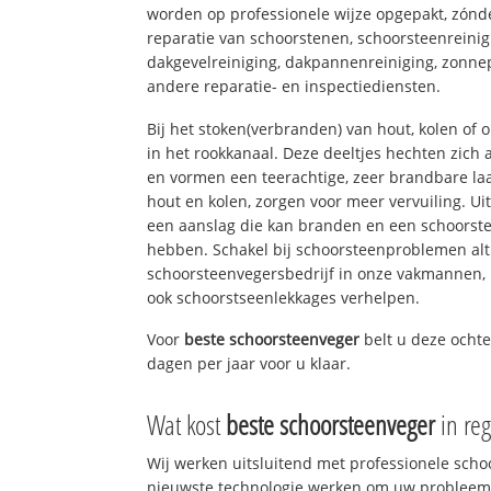
worden op professionele wijze opgepakt, zónd
reparatie van schoorstenen, schoorsteenreinig
dakgevelreiniging, dakpannenreiniging, zon
andere reparatie- en inspectiediensten.
Bij het stoken(verbranden) van hout, kolen of
in het rookkanaal. Deze deeltjes hechten zich
en vormen een teerachtige, zeer brandbare laa
hout en kolen, zorgen voor meer vervuiling. Ui
een aanslag die kan branden en een schoorste
hebben. Schakel bij schoorsteenproblemen alt
schoorsteenvegersbedrijf in onze vakmannen, 
ook schoorstseenlekkages verhelpen.
Voor
beste schoorsteenveger
belt u deze ocht
dagen per jaar voor u klaar.
Wat kost
beste schoorsteenveger
in re
Wij werken uitsluitend met professionele sch
nieuwste technologie werken om uw probleem 