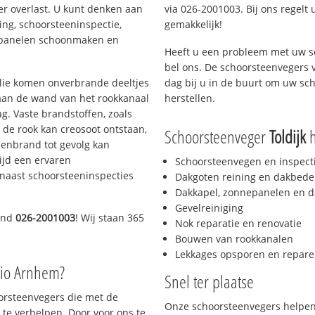
er overlast. U kunt denken aan
via 026-2001003. Bij ons regelt 
ing, schoorsteeninspectie,
gemakkelijk!
nepanelen schoonmaken en
Heeft u een probleem met uw s
bel ons. De schoorsteenvegers 
 olie komen onverbrande deeltjes
dag bij u in de buurt om uw sc
 aan de wand van het rookkanaal
herstellen.
g. Vaste brandstoffen, zoals
t de rook kan creosoot ontstaan,
Schoorsteenveger
Toldijk
h
enbrand tot gevolg kan
ijd een ervaren
Schoorsteenvegen en inspect
naast schoorsteeninspecties
Dakgoten reining en dakbede
Dakkapel, zonnepanelen en d
Gevelreiniging
end
026-2001003
! Wij staan 365
Nok reparatie en renovatie
Bouwen van rookkanalen
Lekkages opsporen en repare
gio Arnhem?
Snel ter plaatse
oorsteenvegers die met de
Onze schoorsteenvegers helpen 
te verhelpen. Door voor ons te