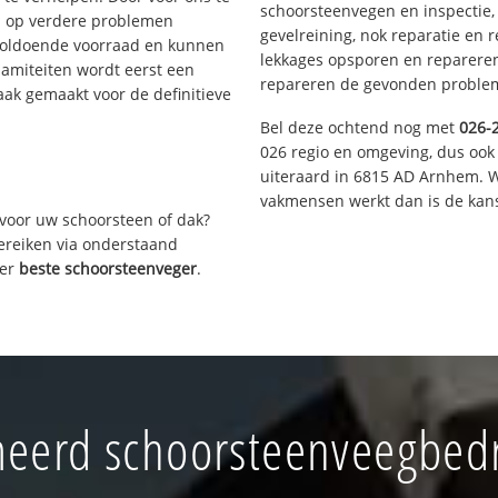
schoorsteenvegen en inspectie,
s op verdere problemen
gevelreining, nok reparatie en 
voldoende voorraad en kunnen
lekkages opsporen en repareren.
lamiteiten wordt eerst een
repareren de gevonden problem
aak gemaakt voor de definitieve
Bel deze ochtend nog met
026-
026 regio en omgeving, dus ook
uiteraard in 6815 AD Arnhem. W
vakmensen werkt dan is de kans
voor uw schoorsteen of dak?
bereiken via onderstaand
ver
beste schoorsteenveger
.
eerd schoorsteenveegbedrij