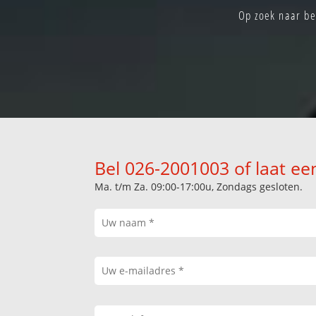
Op zoek naar be
Bel 026-2001003 of laat ee
Ma. t/m Za. 09:00-17:00u, Zondags gesloten.