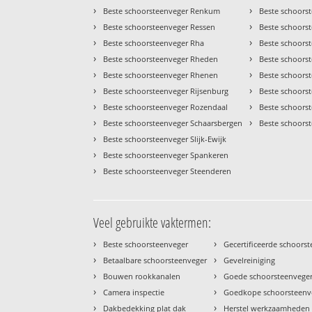
›
›
Beste schoorsteenveger Renkum
Beste schoors
›
›
Beste schoorsteenveger Ressen
Beste schoorst
›
›
Beste schoorsteenveger Rha
Beste schoors
›
›
Beste schoorsteenveger Rheden
Beste schoor
›
›
Beste schoorsteenveger Rhenen
Beste schoors
›
›
Beste schoorsteenveger Rijsenburg
Beste schoors
›
›
Beste schoorsteenveger Rozendaal
Beste schoors
›
›
Beste schoorsteenveger Schaarsbergen
Beste schoors
›
Beste schoorsteenveger Slijk-Ewijk
›
Beste schoorsteenveger Spankeren
›
Beste schoorsteenveger Steenderen
Veel gebruikte vaktermen:
›
›
Beste schoorsteenveger
Gecertificeerde schoors
›
›
Betaalbare schoorsteenveger
Gevelreiniging
›
›
Bouwen rookkanalen
Goede schoorsteenvege
›
›
Camera inspectie
Goedkope schoorsteenv
›
›
Dakbedekking plat dak
Herstel werkzaamheden