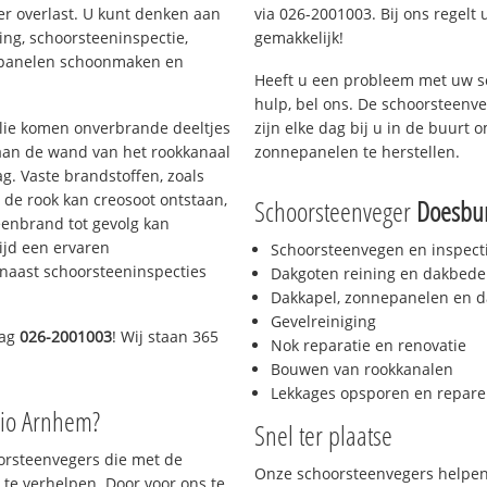
er overlast. U kunt denken aan
via 026-2001003. Bij ons regelt 
ing, schoorsteeninspectie,
gemakkelijk!
nepanelen schoonmaken en
Heeft u een probleem met uw s
hulp, bel ons. De schoorsteenv
 olie komen onverbrande deeltjes
zijn elke dag bij u in de buurt
 aan de wand van het rookkanaal
zonnepanelen te herstellen.
g. Vaste brandstoffen, zoals
t de rook kan creosoot ontstaan,
Schoorsteenveger
Doesbu
enbrand tot gevolg kan
ijd een ervaren
Schoorsteenvegen en inspect
naast schoorsteeninspecties
Dakgoten reining en dakbede
Dakkapel, zonnepanelen en d
Gevelreiniging
dag
026-2001003
! Wij staan 365
Nok reparatie en renovatie
Bouwen van rookkanalen
Lekkages opsporen en repare
gio Arnhem?
Snel ter plaatse
oorsteenvegers die met de
Onze schoorsteenvegers helpen 
te verhelpen. Door voor ons te