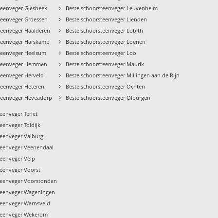
›
teenveger Giesbeek
Beste schoorsteenveger Leuvenheim
›
teenveger Groessen
Beste schoorsteenveger Lienden
›
teenveger Haalderen
Beste schoorsteenveger Lobith
›
teenveger Harskamp
Beste schoorsteenveger Loenen
›
teenveger Heelsum
Beste schoorsteenveger Loo
›
steenveger Hemmen
Beste schoorsteenveger Maurik
›
teenveger Herveld
Beste schoorsteenveger Millingen aan de Rijn
›
teenveger Heteren
Beste schoorsteenveger Ochten
›
teenveger Heveadorp
Beste schoorsteenveger Olburgen
eenveger Terlet
eenveger Toldijk
teenveger Valburg
teenveger Veenendaal
teenveger Velp
teenveger Voorst
teenveger Voorstonden
teenveger Wageningen
teenveger Warnsveld
teenveger Wekerom