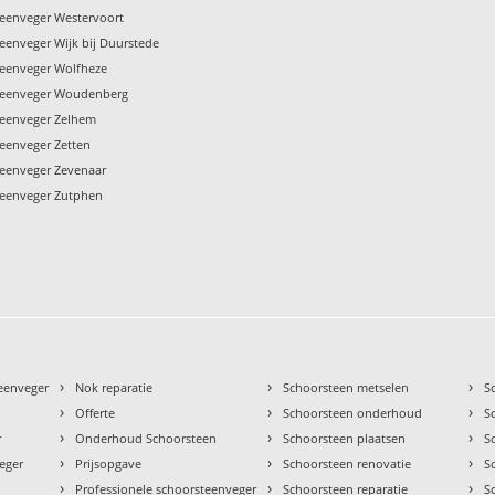
teenveger Westervoort
eenveger Wijk bij Duurstede
teenveger Wolfheze
steenveger Woudenberg
teenveger Zelhem
teenveger Zetten
teenveger Zevenaar
teenveger Zutphen
›
›
›
teenveger
Nok reparatie
Schoorsteen metselen
S
›
›
›
Offerte
Schoorsteen onderhoud
S
›
›
›
r
Onderhoud Schoorsteen
Schoorsteen plaatsen
S
›
›
›
eger
Prijsopgave
Schoorsteen renovatie
S
›
›
›
Professionele schoorsteenveger
Schoorsteen reparatie
S