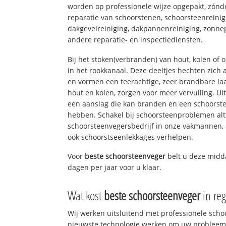
worden op professionele wijze opgepakt, zónd
reparatie van schoorstenen, schoorsteenreinig
dakgevelreiniging, dakpannenreiniging, zon
andere reparatie- en inspectiediensten.
Bij het stoken(verbranden) van hout, kolen of
in het rookkanaal. Deze deeltjes hechten zich
en vormen een teerachtige, zeer brandbare laa
hout en kolen, zorgen voor meer vervuiling. Ui
een aanslag die kan branden en een schoorste
hebben. Schakel bij schoorsteenproblemen alt
schoorsteenvegersbedrijf in onze vakmannen, 
ook schoorstseenlekkages verhelpen.
Voor
beste schoorsteenveger
belt u deze mid
dagen per jaar voor u klaar.
Wat kost
beste schoorsteenveger
in re
Wij werken uitsluitend met professionele sch
nieuwste technologie werken om uw probleem 