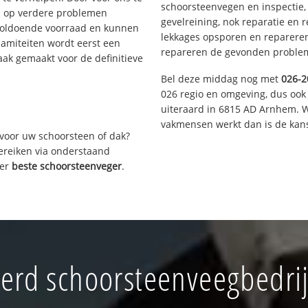
schoorsteenvegen en inspectie,
s op verdere problemen
gevelreining, nok reparatie en 
voldoende voorraad en kunnen
lekkages opsporen en repareren.
lamiteiten wordt eerst een
repareren de gevonden problem
aak gemaakt voor de definitieve
Bel deze middag nog met
026-2
026 regio en omgeving, dus ook
uiteraard in 6815 AD Arnhem. W
vakmensen werkt dan is de kans
voor uw schoorsteen of dak?
bereiken via onderstaand
ver
beste schoorsteenveger
.
rd schoorsteenveegbedri