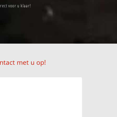
rect voor u klaar!
ntact met u op!