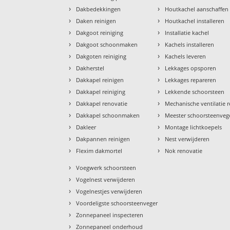
›
›
Dakbedekkingen
Houtkachel aanschaffen
›
›
Daken reinigen
Houtkachel installeren
›
›
Dakgoot reiniging
Installatie kachel
›
›
Dakgoot schoonmaken
Kachels installeren
›
›
Dakgoten reiniging
Kachels leveren
›
›
Dakherstel
Lekkages opsporen
›
›
Dakkapel reinigen
Lekkages repareren
›
›
Dakkapel reiniging
Lekkende schoorsteen
›
›
Dakkapel renovatie
Mechanische ventilatie r
›
›
Dakkapel schoonmaken
Meester schoorsteenveg
›
›
Dakleer
Montage lichtkoepels
›
›
Dakpannen reinigen
Nest verwijderen
›
›
Flexim dakmortel
Nok renovatie
›
Voegwerk schoorsteen
›
Vogelnest verwijderen
›
Vogelnestjes verwijderen
›
Voordeligste schoorsteenveger
›
Zonnepaneel inspecteren
›
Zonnepaneel onderhoud