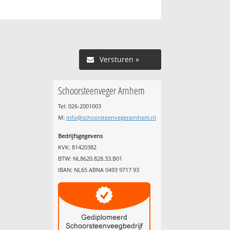
Versturen »
Schoorsteenveger Arnhem
Tel: 026-2001003
M:
info@schoorsteenvegerarnhem.nl
Bedrijfsgegevens
KVK: 81420382
BTW: NL8620.828.33.B01
IBAN: NL65 ABNA 0493 9717 93