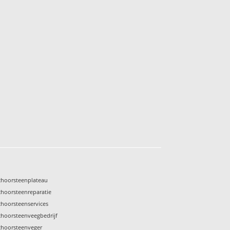
choorsteenplateau
choorsteenreparatie
choorsteenservices
choorsteenveegbedrijf
choorsteenveger