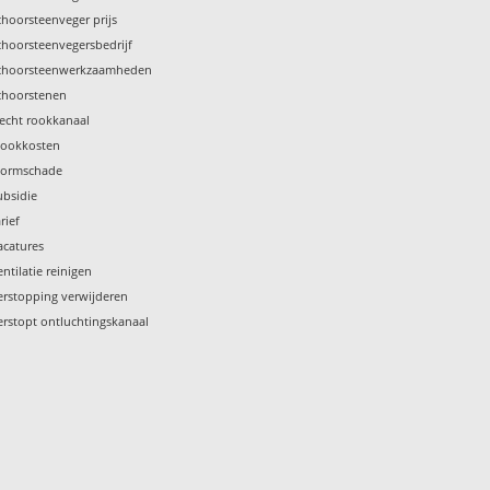
choorsteenveger prijs
choorsteenvegersbedrijf
choorsteenwerkzaamheden
choorstenen
lecht rookkanaal
tookkosten
tormschade
ubsidie
rief
acatures
entilatie reinigen
erstopping verwijderen
erstopt ontluchtingskanaal