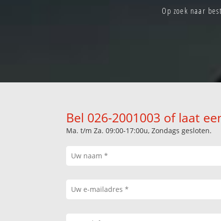
Op zoek naar best
Bel 026-2001003 of laat ee
Ma. t/m Za. 09:00-17:00u, Zondags gesloten.