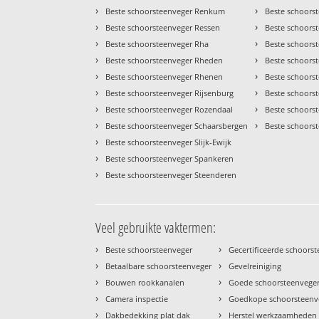
›
›
Beste schoorsteenveger Renkum
Beste schoors
›
›
Beste schoorsteenveger Ressen
Beste schoorst
›
›
Beste schoorsteenveger Rha
Beste schoors
›
›
Beste schoorsteenveger Rheden
Beste schoor
›
›
Beste schoorsteenveger Rhenen
Beste schoors
›
›
Beste schoorsteenveger Rijsenburg
Beste schoors
›
›
Beste schoorsteenveger Rozendaal
Beste schoors
›
›
Beste schoorsteenveger Schaarsbergen
Beste schoors
›
Beste schoorsteenveger Slijk-Ewijk
›
Beste schoorsteenveger Spankeren
›
Beste schoorsteenveger Steenderen
Veel gebruikte vaktermen:
›
›
Beste schoorsteenveger
Gecertificeerde schoors
›
›
Betaalbare schoorsteenveger
Gevelreiniging
›
›
Bouwen rookkanalen
Goede schoorsteenvege
›
›
Camera inspectie
Goedkope schoorsteenv
›
›
Dakbedekking plat dak
Herstel werkzaamheden