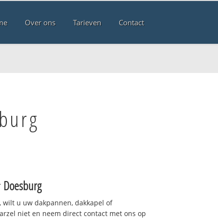
me
Over ons
Tarieven
Contact
sburg
r
Doesburg
 wilt u uw dakpannen, dakkapel of
arzel niet en neem direct contact met ons op