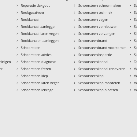
›
›
›
Reparatie dakgoot
Schoorsteen schoonmaken
S
›
›
›
Rookgasafvoer
Schoorsteen techniek
S
›
›
›
Rookkanaal
Schoorsteen vegen
S
›
›
›
Rookkanaal aanleggen
Schoorsteen vernieuwen
S
›
›
›
Rookkanaal laten vegen
Schoorsteen vervangen
S
›
›
›
Rookkanalen aanleggen
Schoorsteenbrand
S
›
›
›
Schoorsteen
Schoorsteenbrand voorkomen
S
›
›
›
Schoorsteen advies
Schoorsteeninspectie
S
›
›
›
einigen
Schoorsteen diagnose
Schoorsteenkanaal
Ta
›
›
›
er
Schoorsteen frezen
Schoorsteenkanaal renoveren
V
›
›
›
Schoorsteen klep
Schoorsteenkap
V
›
›
›
Schoorsteen laten vegen
Schoorsteenkap monteren
V
›
›
›
Schoorsteen lekkage
Schoorsteenkap plaatsen
V