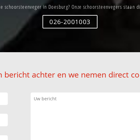
e schoorsteenveger in Doesburg? Onze schoorsteenvegers staan di
026-2001003
n bericht achter en we nemen direct co