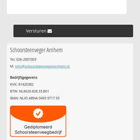
Versturen »
Schoorsteenveger Arnhem
Tel: 026-2001003
M:
info@schoorsteenvegerarnhem.nl
Bedrijfsgegevens
KVK: 81420382
BTW: NL8620.828.33.B01
IBAN: NL65 ABNA 0493 9717 93