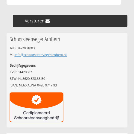
Versturen »
Schoorsteenveger Arnhem
Tel: 026-2001003
M:
info@schoorsteenvegerarnhem.nl
Bedrijfsgegevens
KVK: 81420382
BTW: NL8620.828.33.B01
IBAN: NL65 ABNA 0493 9717 93