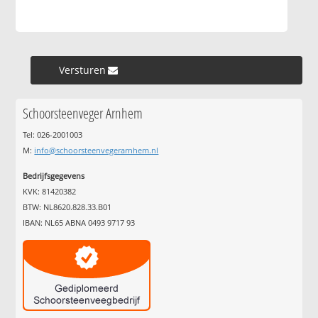
Versturen »
Schoorsteenveger Arnhem
Tel: 026-2001003
M:
info@schoorsteenvegerarnhem.nl
Bedrijfsgegevens
KVK: 81420382
BTW: NL8620.828.33.B01
IBAN: NL65 ABNA 0493 9717 93