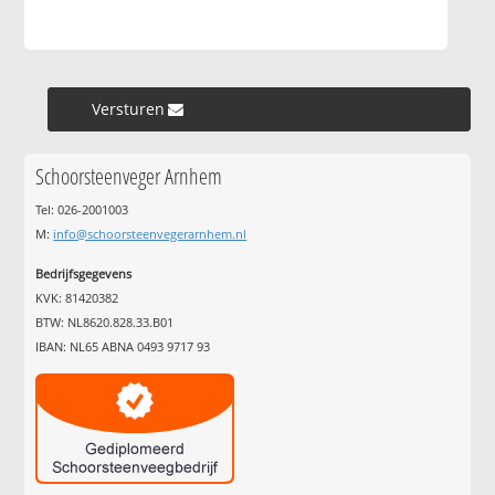
Versturen »
Schoorsteenveger Arnhem
Tel: 026-2001003
M:
info@schoorsteenvegerarnhem.nl
Bedrijfsgegevens
KVK: 81420382
BTW: NL8620.828.33.B01
IBAN: NL65 ABNA 0493 9717 93