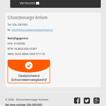
Versturen »
Schoorsteenveger Arnhem
Tel: 026-2001003
M:
info@schoorsteenvegerarnhem.nl
Bedrijfsgegevens
KVK: 81420382
BTW: NL8620.828.33.B01
IBAN: NL65 ABNA 0493 9717 93
© 2026 - Schoorsteenveger Arnhem
Bel deze middag
:
026-2001003