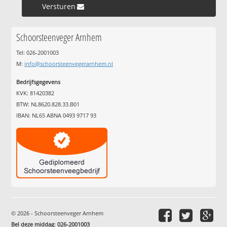
Versturen »
Schoorsteenveger Arnhem
Tel: 026-2001003
M:
info@schoorsteenvegerarnhem.nl
Bedrijfsgegevens
KVK: 81420382
BTW: NL8620.828.33.B01
IBAN: NL65 ABNA 0493 9717 93
© 2026 - Schoorsteenveger Arnhem
Bel deze middag
:
026-2001003