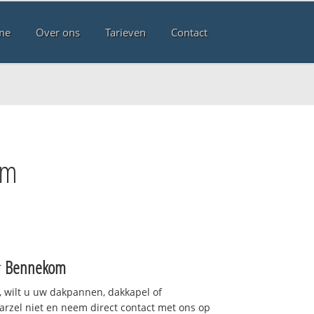
me
Over ons
Tarieven
Contact
om
r
Bennekom
 wilt u uw dakpannen, dakkapel of
arzel niet en neem direct contact met ons op