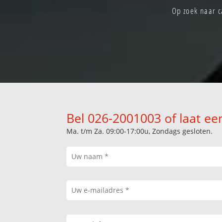
Op zoek naar c
Bel 026-2001003 of laat ee
Ma. t/m Za. 09:00-17:00u, Zondags gesloten.