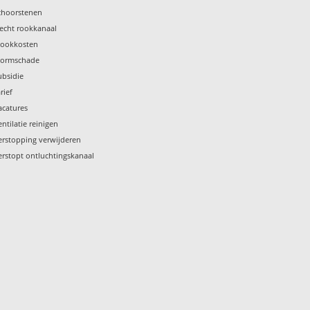
choorstenen
lecht rookkanaal
tookkosten
tormschade
ubsidie
rief
acatures
entilatie reinigen
erstopping verwijderen
erstopt ontluchtingskanaal