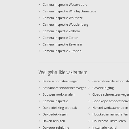
›
Camera inspectie Westervoort
›
Camera inspectie Wijk bij Duurstede
›
Camera inspectie Wolfheze
›
Camera inspectie Woudenberg
›
Camera inspectie Zelhem
›
Camera inspectie Zetten
›
Camera inspectie Zevenaar
›
Camera inspectie Zutphen
Veel gebruikte vaktermen:
›
›
Beste schoorsteenveger
Gecertificeerde schoors
›
›
Betaalbare schoorsteenveger
Gevelreiniging
›
›
Bouwen rookkanalen
Goede schoorsteenvege
›
›
Camera inspectie
Goedkope schoorsteenv
›
›
Dakbedekking plat dak
Herstel werkzaamheden
›
›
Dakbedekkingen
Houtkachel aanschaffen
›
›
Daken reinigen
Houtkachel installeren
›
›
Dakgoot reiniging
Installatie kachel