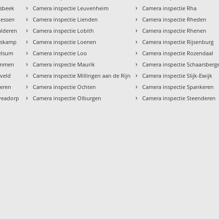
›
›
esbeek
Camera inspectie Leuvenheim
Camera inspectie Rha
›
›
oessen
Camera inspectie Lienden
Camera inspectie Rheden
›
›
alderen
Camera inspectie Lobith
Camera inspectie Rhenen
›
›
arskamp
Camera inspectie Loenen
Camera inspectie Rijsenburg
›
›
elsum
Camera inspectie Loo
Camera inspectie Rozendaal
›
›
emmen
Camera inspectie Maurik
Camera inspectie Schaarsberg
›
›
rveld
Camera inspectie Millingen aan de Rijn
Camera inspectie Slijk-Ewijk
›
›
teren
Camera inspectie Ochten
Camera inspectie Spankeren
›
›
veadorp
Camera inspectie Olburgen
Camera inspectie Steenderen