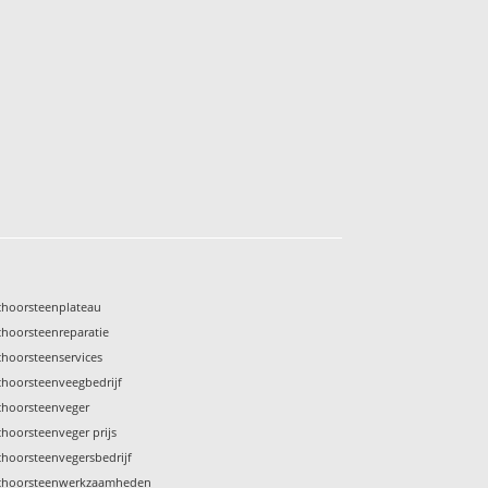
choorsteenplateau
choorsteenreparatie
choorsteenservices
choorsteenveegbedrijf
choorsteenveger
choorsteenveger prijs
choorsteenvegersbedrijf
choorsteenwerkzaamheden