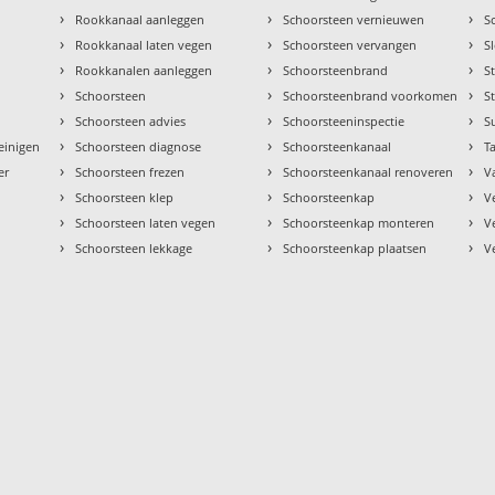
›
›
›
Rookkanaal aanleggen
Schoorsteen vernieuwen
S
›
›
›
Rookkanaal laten vegen
Schoorsteen vervangen
S
›
›
›
Rookkanalen aanleggen
Schoorsteenbrand
S
›
›
›
Schoorsteen
Schoorsteenbrand voorkomen
S
›
›
›
Schoorsteen advies
Schoorsteeninspectie
S
›
›
›
einigen
Schoorsteen diagnose
Schoorsteenkanaal
Ta
›
›
›
er
Schoorsteen frezen
Schoorsteenkanaal renoveren
V
›
›
›
Schoorsteen klep
Schoorsteenkap
V
›
›
›
Schoorsteen laten vegen
Schoorsteenkap monteren
V
›
›
›
Schoorsteen lekkage
Schoorsteenkap plaatsen
V