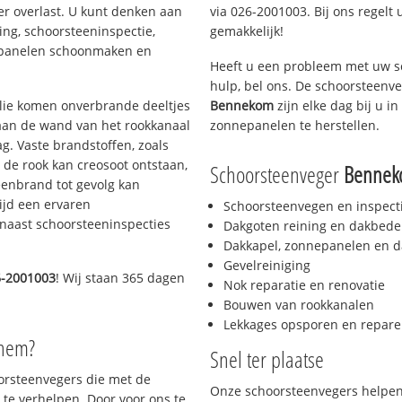
er overlast. U kunt denken aan
via 026-2001003. Bij ons regelt 
ing, schoorsteeninspectie,
gemakkelijk!
nepanelen schoonmaken en
Heeft u een probleem met uw s
hulp, bel ons. De schoorsteenv
 olie komen onverbrande deeltjes
Bennekom
zijn elke dag bij u 
 aan de wand van het rookkanaal
zonnepanelen te herstellen.
g. Vaste brandstoffen, zoals
t de rook kan creosoot ontstaan,
Schoorsteenveger
Benne
enbrand tot gevolg kan
ijd een ervaren
Schoorsteenvegen en inspect
naast schoorsteeninspecties
Dakgoten reining en dakbede
Dakkapel, zonnepanelen en d
Gevelreiniging
6-2001003
! Wij staan 365 dagen
Nok reparatie en renovatie
Bouwen van rookkanalen
Lekkages opsporen en repare
nhem?
Snel ter plaatse
oorsteenvegers die met de
Onze schoorsteenvegers helpen 
te verhelpen. Door voor ons te