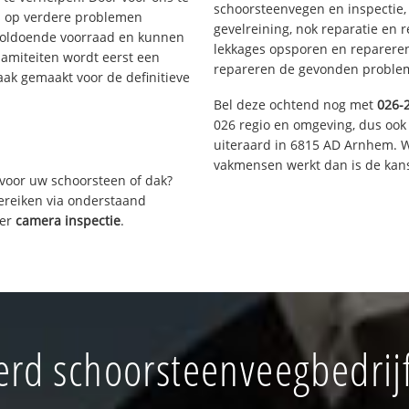
schoorsteenvegen en inspectie,
s op verdere problemen
gevelreining, nok reparatie en 
voldoende voorraad en kunnen
lekkages opsporen en repareren.
lamiteiten wordt eerst een
repareren de gevonden problem
aak gemaakt voor de definitieve
Bel deze ochtend nog met
026-
026 regio en omgeving, dus ook
uiteraard in 6815 AD Arnhem. W
vakmensen werkt dan is de kans
voor uw schoorsteen of dak?
bereiken via onderstaand
ver
camera inspectie
.
rd schoorsteenveegbedri