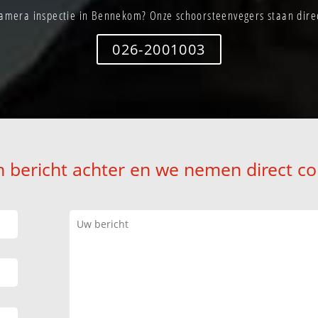
amera inspectie in Bennekom? Onze schoorsteenvegers staan direc
026-2001003
n bericht achter en we nemen direct co