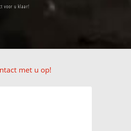
t voor u klaar!
ntact met u op!