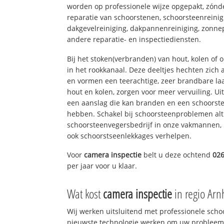
worden op professionele wijze opgepakt, zónd
reparatie van schoorstenen, schoorsteenreinig
dakgevelreiniging, dakpannenreiniging, zon
andere reparatie- en inspectiediensten.
Bij het stoken(verbranden) van hout, kolen of
in het rookkanaal. Deze deeltjes hechten zich
en vormen een teerachtige, zeer brandbare laa
hout en kolen, zorgen voor meer vervuiling. Ui
een aanslag die kan branden en een schoorste
hebben. Schakel bij schoorsteenproblemen alt
schoorsteenvegersbedrijf in onze vakmannen, 
ook schoorstseenlekkages verhelpen.
Voor
camera inspectie
belt u deze ochtend
02
per jaar voor u klaar.
Wat kost
camera inspectie
in regio Ar
Wij werken uitsluitend met professionele sch
nieuwste technologie werken om uw probleem 