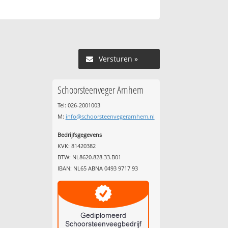
Versturen »
Schoorsteenveger Arnhem
Tel: 026-2001003
M:
info@schoorsteenvegerarnhem.nl
Bedrijfsgegevens
KVK: 81420382
BTW: NL8620.828.33.B01
IBAN: NL65 ABNA 0493 9717 93