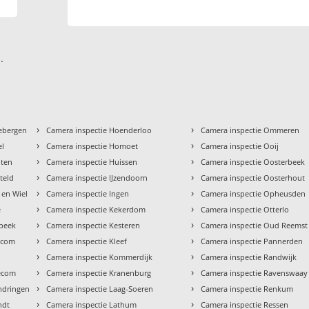
.
›
›
iebergen
Camera inspectie Hoenderloo
Camera inspectie Ommeren
›
›
el
Camera inspectie Homoet
Camera inspectie Ooij
›
›
uten
Camera inspectie Huissen
Camera inspectie Oosterbeek
›
›
teld
Camera inspectie IJzendoorn
Camera inspectie Oosterhout
›
›
 en Wiel
Camera inspectie Ingen
Camera inspectie Opheusden
›
›
e
Camera inspectie Kekerdom
Camera inspectie Otterlo
›
›
rbeek
Camera inspectie Kesteren
Camera inspectie Oud Reemst
›
›
lecom
Camera inspectie Kleef
Camera inspectie Pannerden
›
›
t
Camera inspectie Kommerdijk
Camera inspectie Randwijk
›
›
lecom
Camera inspectie Kranenburg
Camera inspectie Ravenswaay
›
›
ndringen
Camera inspectie Laag-Soeren
Camera inspectie Renkum
›
›
ndt
Camera inspectie Lathum
Camera inspectie Ressen