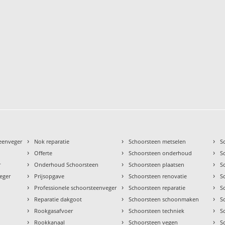
›
›
›
teenveger
Nok reparatie
Schoorsteen metselen
S
›
›
›
Offerte
Schoorsteen onderhoud
S
›
›
›
r
Onderhoud Schoorsteen
Schoorsteen plaatsen
S
›
›
›
eger
Prijsopgave
Schoorsteen renovatie
S
›
›
›
Professionele schoorsteenveger
Schoorsteen reparatie
S
›
›
›
Reparatie dakgoot
Schoorsteen schoonmaken
S
›
›
›
Rookgasafvoer
Schoorsteen techniek
S
›
›
›
Rookkanaal
Schoorsteen vegen
S