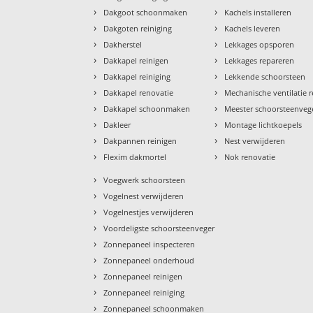
›
›
Dakgoot schoonmaken
Kachels installeren
›
›
Dakgoten reiniging
Kachels leveren
›
›
Dakherstel
Lekkages opsporen
›
›
Dakkapel reinigen
Lekkages repareren
›
›
Dakkapel reiniging
Lekkende schoorsteen
›
›
Dakkapel renovatie
Mechanische ventilatie r
›
›
Dakkapel schoonmaken
Meester schoorsteenveg
›
›
Dakleer
Montage lichtkoepels
›
›
Dakpannen reinigen
Nest verwijderen
›
›
Flexim dakmortel
Nok renovatie
›
Voegwerk schoorsteen
›
Vogelnest verwijderen
›
Vogelnestjes verwijderen
›
Voordeligste schoorsteenveger
›
Zonnepaneel inspecteren
›
Zonnepaneel onderhoud
›
Zonnepaneel reinigen
›
Zonnepaneel reiniging
›
Zonnepaneel schoonmaken