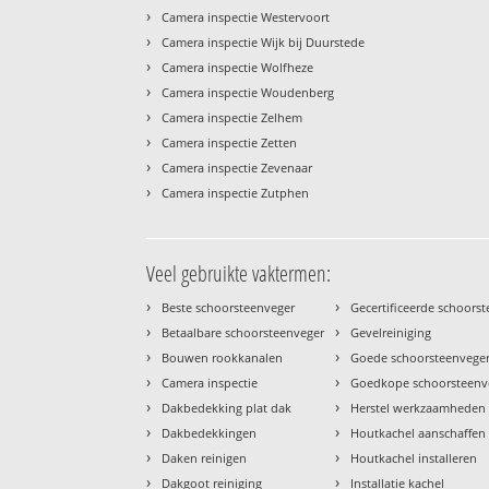
›
Camera inspectie Westervoort
›
Camera inspectie Wijk bij Duurstede
›
Camera inspectie Wolfheze
›
Camera inspectie Woudenberg
›
Camera inspectie Zelhem
›
Camera inspectie Zetten
›
Camera inspectie Zevenaar
›
Camera inspectie Zutphen
Veel gebruikte vaktermen:
›
›
Beste schoorsteenveger
Gecertificeerde schoors
›
›
Betaalbare schoorsteenveger
Gevelreiniging
›
›
Bouwen rookkanalen
Goede schoorsteenvege
›
›
Camera inspectie
Goedkope schoorsteenv
›
›
Dakbedekking plat dak
Herstel werkzaamheden
›
›
Dakbedekkingen
Houtkachel aanschaffen
›
›
Daken reinigen
Houtkachel installeren
›
›
Dakgoot reiniging
Installatie kachel