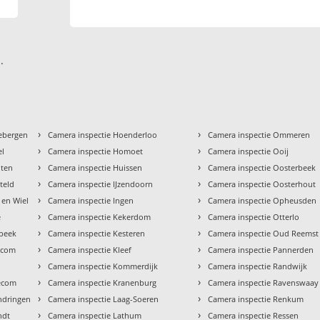
.
›
›
iebergen
Camera inspectie Hoenderloo
Camera inspectie Ommeren
›
›
el
Camera inspectie Homoet
Camera inspectie Ooij
›
›
uten
Camera inspectie Huissen
Camera inspectie Oosterbeek
›
›
teld
Camera inspectie IJzendoorn
Camera inspectie Oosterhout
›
›
 en Wiel
Camera inspectie Ingen
Camera inspectie Opheusden
›
›
e
Camera inspectie Kekerdom
Camera inspectie Otterlo
›
›
rbeek
Camera inspectie Kesteren
Camera inspectie Oud Reemst
›
›
lecom
Camera inspectie Kleef
Camera inspectie Pannerden
›
›
t
Camera inspectie Kommerdijk
Camera inspectie Randwijk
›
›
lecom
Camera inspectie Kranenburg
Camera inspectie Ravenswaay
›
›
ndringen
Camera inspectie Laag-Soeren
Camera inspectie Renkum
›
›
ndt
Camera inspectie Lathum
Camera inspectie Ressen