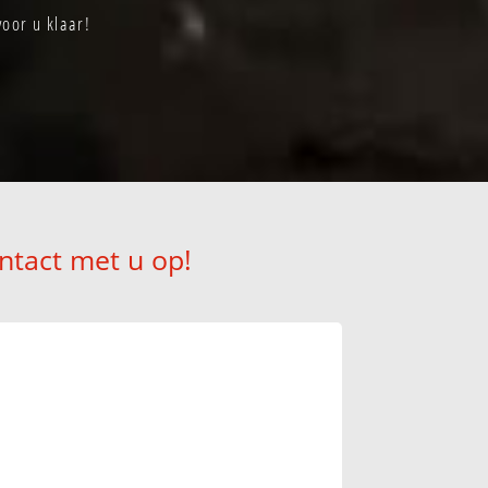
voor u klaar!
ntact met u op!