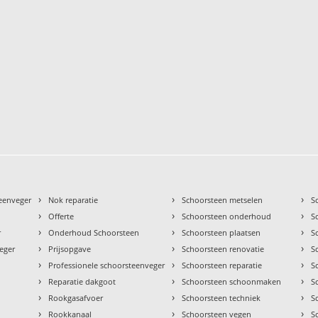
›
›
›
teenveger
Nok reparatie
Schoorsteen metselen
S
›
›
›
Offerte
Schoorsteen onderhoud
S
›
›
›
r
Onderhoud Schoorsteen
Schoorsteen plaatsen
S
›
›
›
eger
Prijsopgave
Schoorsteen renovatie
S
›
›
›
Professionele schoorsteenveger
Schoorsteen reparatie
S
›
›
›
Reparatie dakgoot
Schoorsteen schoonmaken
S
›
›
›
Rookgasafvoer
Schoorsteen techniek
S
›
›
›
Rookkanaal
Schoorsteen vegen
S