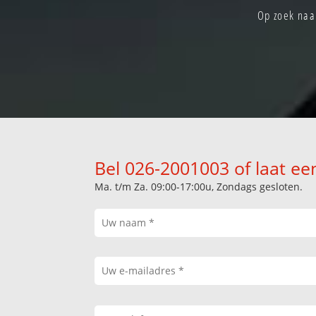
Op zoek naar
Bel 026-2001003 of laat ee
Ma. t/m Za. 09:00-17:00u, Zondags gesloten.