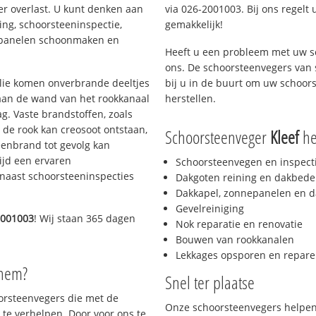
er overlast. U kunt denken aan
via 026-2001003. Bij ons regelt 
ing, schoorsteeninspectie,
gemakkelijk!
nepanelen schoonmaken en
Heeft u een probleem met uw s
ons. De schoorsteenvegers van
 olie komen onverbrande deeltjes
bij u in de buurt om uw schoor
 aan de wand van het rookkanaal
herstellen.
g. Vaste brandstoffen, zoals
t de rook kan creosoot ontstaan,
Schoorsteenveger
Kleef
hel
enbrand tot gevolg kan
ijd een ervaren
Schoorsteenvegen en inspect
naast schoorsteeninspecties
Dakgoten reining en dakbede
Dakkapel, zonnepanelen en d
Gevelreiniging
2001003
! Wij staan 365 dagen
Nok reparatie en renovatie
Bouwen van rookkanalen
Lekkages opsporen en repare
nhem?
Snel ter plaatse
oorsteenvegers die met de
Onze schoorsteenvegers helpen 
te verhelpen. Door voor ons te