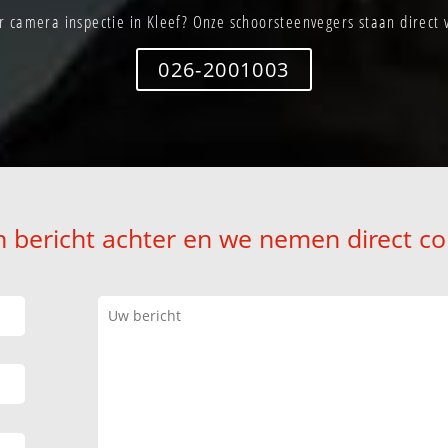
 camera inspectie in Kleef? Onze schoorsteenvegers staan direct 
026-2001003
n bericht achter en we nemen direct co