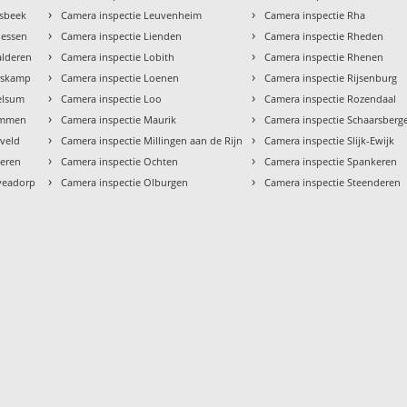
›
›
esbeek
Camera inspectie Leuvenheim
Camera inspectie Rha
›
›
oessen
Camera inspectie Lienden
Camera inspectie Rheden
›
›
alderen
Camera inspectie Lobith
Camera inspectie Rhenen
›
›
arskamp
Camera inspectie Loenen
Camera inspectie Rijsenburg
›
›
elsum
Camera inspectie Loo
Camera inspectie Rozendaal
›
›
emmen
Camera inspectie Maurik
Camera inspectie Schaarsberg
›
›
rveld
Camera inspectie Millingen aan de Rijn
Camera inspectie Slijk-Ewijk
›
›
teren
Camera inspectie Ochten
Camera inspectie Spankeren
›
›
veadorp
Camera inspectie Olburgen
Camera inspectie Steenderen