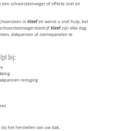
u een schoorsteenveger of offerte snel en
choorsteen in
Kleef
en wenst u snel hulp, bel
 schoorsteenvegersbedrijf
Kleef
zijn elke dag
steen, dakpannen of zonnepanelen te
pt bij:
ie
kking
akpannen reiniging
ren
bij het herstellen van uw dak,