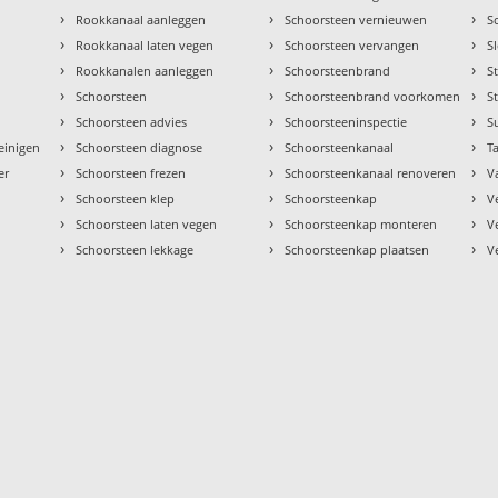
›
›
›
Rookkanaal aanleggen
Schoorsteen vernieuwen
S
›
›
›
Rookkanaal laten vegen
Schoorsteen vervangen
S
›
›
›
Rookkanalen aanleggen
Schoorsteenbrand
S
›
›
›
Schoorsteen
Schoorsteenbrand voorkomen
S
›
›
›
Schoorsteen advies
Schoorsteeninspectie
S
›
›
›
einigen
Schoorsteen diagnose
Schoorsteenkanaal
Ta
›
›
›
er
Schoorsteen frezen
Schoorsteenkanaal renoveren
V
›
›
›
Schoorsteen klep
Schoorsteenkap
V
›
›
›
Schoorsteen laten vegen
Schoorsteenkap monteren
V
›
›
›
Schoorsteen lekkage
Schoorsteenkap plaatsen
V