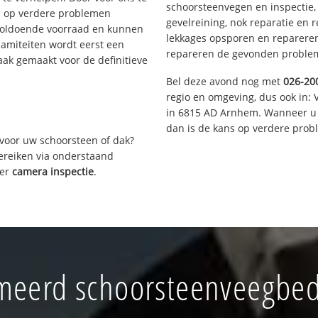
schoorsteenvegen en inspectie,
s op verdere problemen
gevelreining, nok reparatie en 
voldoende voorraad en kunnen
lekkages opsporen en repareren.
lamiteiten wordt eerst een
repareren de gevonden problem
aak gemaakt voor de definitieve
Bel deze avond nog met
026-20
regio en omgeving, dus ook in: 
in 6815 AD Arnhem. Wanneer u 
dan is de kans op verdere prob
voor uw schoorsteen of dak?
bereiken via onderstaand
ver
camera inspectie
.
eerd schoorsteenveegbedr