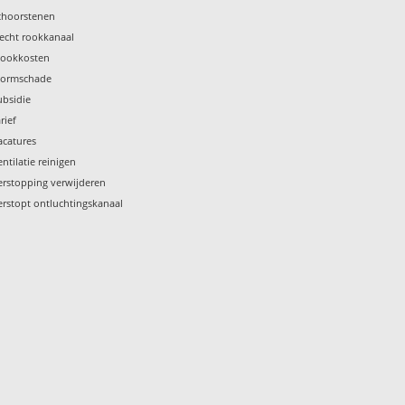
choorstenen
lecht rookkanaal
tookkosten
tormschade
ubsidie
rief
acatures
entilatie reinigen
erstopping verwijderen
erstopt ontluchtingskanaal