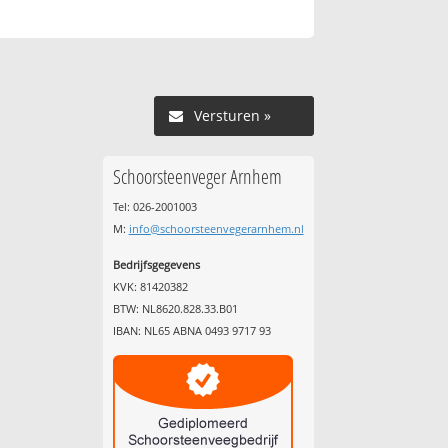
Versturen »
Schoorsteenveger Arnhem
Tel: 026-2001003
M:
info@schoorsteenvegerarnhem.nl
Bedrijfsgegevens
KVK: 81420382
BTW: NL8620.828.33.B01
IBAN: NL65 ABNA 0493 9717 93