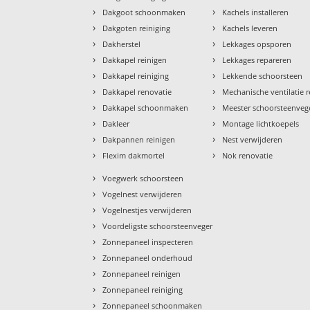
›
›
Dakgoot schoonmaken
Kachels installeren
›
›
Dakgoten reiniging
Kachels leveren
›
›
Dakherstel
Lekkages opsporen
›
›
Dakkapel reinigen
Lekkages repareren
›
›
Dakkapel reiniging
Lekkende schoorsteen
›
›
Dakkapel renovatie
Mechanische ventilatie r
›
›
Dakkapel schoonmaken
Meester schoorsteenveg
›
›
Dakleer
Montage lichtkoepels
›
›
Dakpannen reinigen
Nest verwijderen
›
›
Flexim dakmortel
Nok renovatie
›
Voegwerk schoorsteen
›
Vogelnest verwijderen
›
Vogelnestjes verwijderen
›
Voordeligste schoorsteenveger
›
Zonnepaneel inspecteren
›
Zonnepaneel onderhoud
›
Zonnepaneel reinigen
›
Zonnepaneel reiniging
›
Zonnepaneel schoonmaken