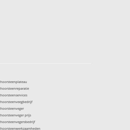
choorsteenplateau
choorsteenreparatie
choorsteenservices
choorsteenveegbedrijf
choorsteenveger
choorsteenveger prijs
choorsteenvegersbedrijf
choorsteenwerkzaamheden