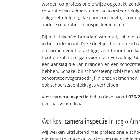
worden op professionele wijze opgepakt, zónd
reparatie van schoorstenen, schoorsteenreinig
dakgevelreiniging, dakpannenreiniging, zon
andere reparatie- en inspectiediensten.
Bij het stoken(verbranden) van hout, kolen of
in het rookkanaal. Deze deeltjes hechten zich
en vormen een teerachtige, zeer brandbare laa
hout en kolen, zorgen voor meer vervuiling. Ui
een aanslag die kan branden en een schoorste
hebben. Schakel bij schoorsteenproblemen alt
schoorsteenvegersbedrijf in onze vakmannen, 
ook schoorstseenlekkages verhelpen.
Voor
camera inspectie
belt u deze avond
026-
per jaar voor u klaar.
Wat kost
camera inspectie
in regio Ar
Wij werken uitsluitend met professionele sch
nieuwste technologie werken om uw probleem 