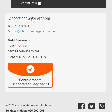
Versturen »
Schoorsteenveger Arnhem
Tel: 026-2001003
M:
info@schoorsteenvegerarnhem.nl
Bedrijfsgegevens
KVK: 81420382
BTW: NL8620.828.33.B01
IBAN: NL65 ABNA 0493 9717 93
© 2026 - Schoorsteenveger Arnhem
Bel deze middag
:
026-2001003