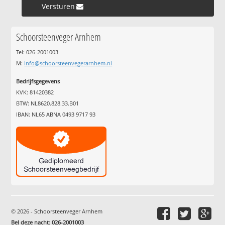
Versturen »
Schoorsteenveger Arnhem
Tel: 026-2001003
M:
info@schoorsteenvegerarnhem.nl
Bedrijfsgegevens
KVK: 81420382
BTW: NL8620.828.33.B01
IBAN: NL65 ABNA 0493 9717 93
© 2026 - Schoorsteenveger Arnhem
Bel deze nacht
:
026-2001003