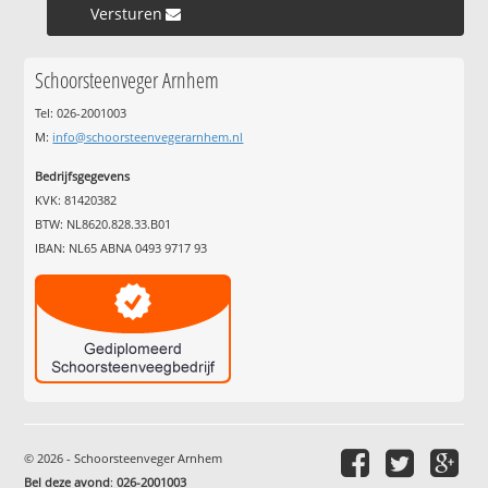
Versturen »
Schoorsteenveger Arnhem
Tel: 026-2001003
M:
info@schoorsteenvegerarnhem.nl
Bedrijfsgegevens
KVK: 81420382
BTW: NL8620.828.33.B01
IBAN: NL65 ABNA 0493 9717 93
© 2026 - Schoorsteenveger Arnhem
Bel deze avond
:
026-2001003