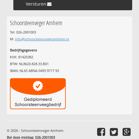
Versturen »
Schoorsteenveger Arnhem
Tel: 026-2001003
M:
info@schoorsteenvegerarnhem.nl
Bedrijfsgegevens
KVK: 81420382
BTW: NL8620.828.33.B01
IBAN: NL65 ABNA 0493 9717 93
© 2026 - Schoorsteenveger Arnhem
Bel deze middag
:
026-2001003