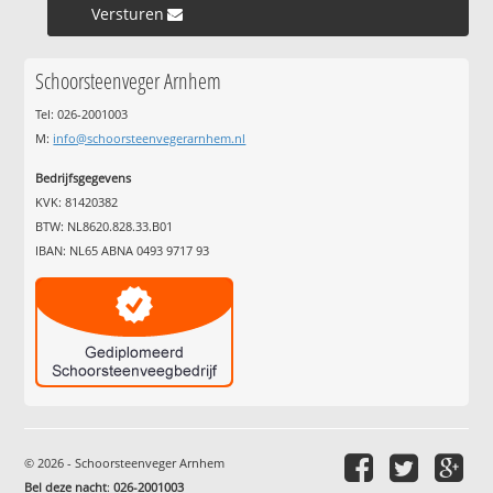
Versturen »
Schoorsteenveger Arnhem
Tel: 026-2001003
M:
info@schoorsteenvegerarnhem.nl
Bedrijfsgegevens
KVK: 81420382
BTW: NL8620.828.33.B01
IBAN: NL65 ABNA 0493 9717 93
© 2026 - Schoorsteenveger Arnhem
Bel deze nacht
:
026-2001003