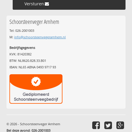
Versturen »
Schoorsteenveger Arnhem
Tel: 026-2001003
M:
info@schoorsteenvegerarnhem.nl
Bedrijfsgegevens
KVK: 81420382
BTW: NL8620.828.33.B01
IBAN: NL65 ABNA 0493 9717 93
© 2026 - Schoorsteenveger Arnhem
Bel deze avond
:
026-2001003