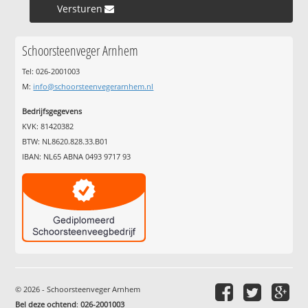
Versturen »
Schoorsteenveger Arnhem
Tel: 026-2001003
M:
info@schoorsteenvegerarnhem.nl
Bedrijfsgegevens
KVK: 81420382
BTW: NL8620.828.33.B01
IBAN: NL65 ABNA 0493 9717 93
© 2026 - Schoorsteenveger Arnhem
Bel deze ochtend
:
026-2001003