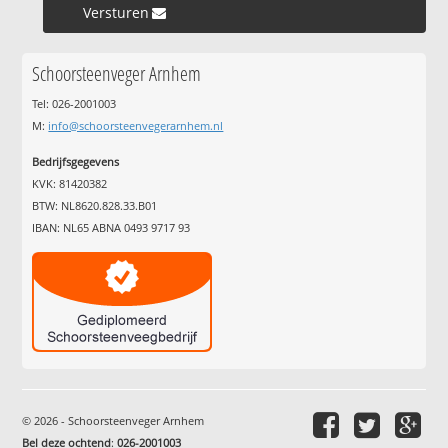
Versturen »
Schoorsteenveger Arnhem
Tel: 026-2001003
M:
info@schoorsteenvegerarnhem.nl
Bedrijfsgegevens
KVK: 81420382
BTW: NL8620.828.33.B01
IBAN: NL65 ABNA 0493 9717 93
© 2026 - Schoorsteenveger Arnhem
Bel deze ochtend
:
026-2001003